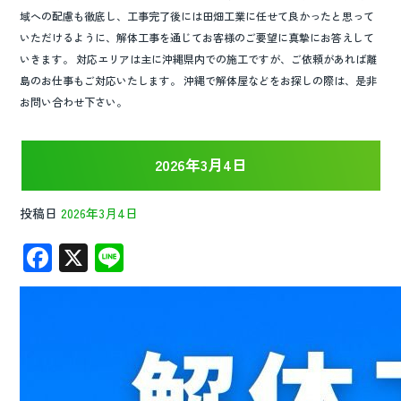
域への配慮も徹底し、工事完了後には田畑工業に任せて良かったと思って
いただけるように、解体工事を通じてお客様のご要望に真摯にお答えして
いきます。 対応エリアは主に沖縄県内での施工ですが、ご依頼があれば離
島のお仕事もご対応いたします。 沖縄で解体屋などをお探しの際は、是非
お問い合わせ下さい。
2026年3月4日
投稿日
2026年3月4日
F
X
Li
ac
n
e
e
b
o
o