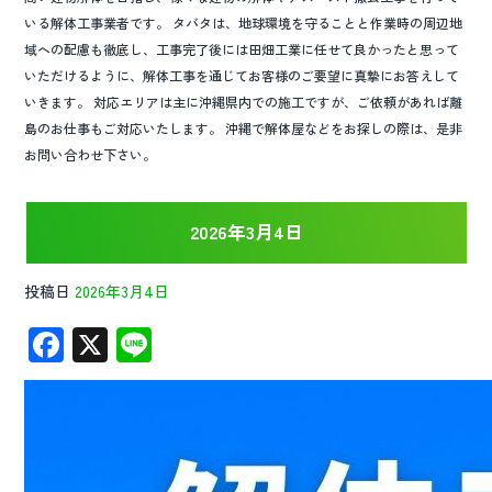
いる解体工事業者です。 タバタは、地球環境を守ることと作業時の周辺地
域への配慮も徹底し、工事完了後には田畑工業に任せて良かったと思って
いただけるように、解体工事を通じてお客様のご要望に真摯にお答えして
いきます。 対応エリアは主に沖縄県内での施工ですが、ご依頼があれば離
島のお仕事もご対応いたします。 沖縄で解体屋などをお探しの際は、是非
お問い合わせ下さい。
2026年3月4日
投稿日
2026年3月4日
F
X
Li
ac
n
e
e
b
o