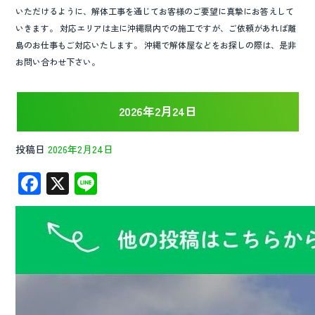
いただけるように、解体工事を通じてお客様のご要望に真摯にお答えして
いきます。 対応エリアは主に沖縄県内での施工ですが、ご依頼があれば離
島のお仕事もご対応いたします。 沖縄で解体屋などをお探しの際は、是非
お問い合わせ下さい。
2026年2月24日
投稿日
2026年2月24日
F
X
Li
ac
n
e
e
b
o
o