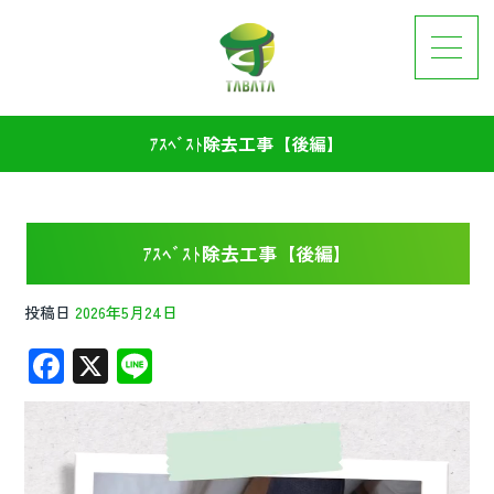
ｱｽﾍﾞｽﾄ除去工事【後編】
ｱｽﾍﾞｽﾄ除去工事【後編】
投稿日
2026年5月24日
F
X
Li
ac
n
e
e
b