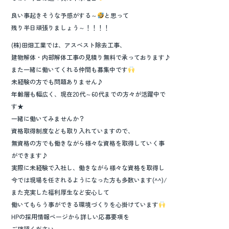
良い事起きそうな予感がする～
と思って
残り半日頑張りましょう～！！！！
(株)田畑工業では、アスベスト除去工事、
建物解体・内部解体工事の見積り無料で承っております♪
また一緒に働いてくれる仲間も募集中です
未経験の方でも問題ありません♪
年齢層も幅広く、現在20代～60代までの方々が活躍中で
す★
一緒に働いてみませんか？
資格取得制度なども取り入れていますので、
無資格の方でも働きながら様々な資格を取得していく事
ができます♪
実際に未経験で入社し、働きながら様々な資格を取得し
今では現場を任されるようになった方も多数います(^^)/
また充実した福利厚生など安心して
働いてもらう事ができる環境づくりを心掛けています
HPの採用情報ページから詳しい応募要項を
ご確認ください