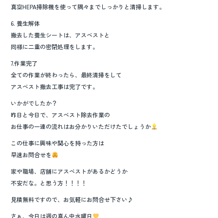
真空HEPA掃除機を使って隅々までしっかりと清掃します。
6. 養生解体
撤去した養生シートは、アスベストと
同様に二重の密閉処理をします。
7.作業完了
全ての作業が終わったら、最終清掃をして
アスベスト撤去工事は完了です。
いかがでしたか？
昨日と今日で、アスベスト除去作業の
お仕事の一連の流れはお分かりいただけたでしょうか
この仕事に興味や関心を持った方は
早速お問合せを
家や職場、店舗にアスベストがあるかどうか
不安だな。と思う方！！！！
見積無料ですので、お気軽にお問合せ下さい♪
さぁ、今日は週の真ん中水曜日