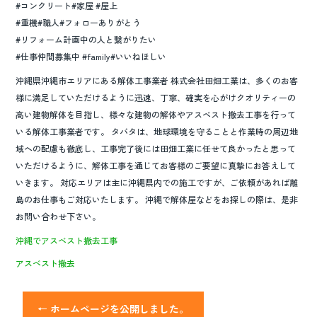
#コンクリート#家屋 #屋上
#重機#職人#フォローありがとう
#リフォーム計画中の人と繋がりたい
#仕事仲間募集中 #family#いいねほしい
沖縄県沖縄市エリアにある解体工事業者 株式会社田畑工業は、多くのお客
様に満足していただけるように迅速、丁寧、確実を心がけクオリティーの
高い建物解体を目指し、様々な建物の解体やアスベスト撤去工事を行って
いる解体工事業者です。 タバタは、地球環境を守ることと作業時の周辺地
域への配慮も徹底し、工事完了後には田畑工業に任せて良かったと思って
いただけるように、解体工事を通じてお客様のご要望に真摯にお答えして
いきます。 対応エリアは主に沖縄県内での施工ですが、ご依頼があれば離
島のお仕事もご対応いたします。 沖縄で解体屋などをお探しの際は、是非
お問い合わせ下さい。
沖縄でアスベスト撤去工事
アスベスト撤去
←
ホームページを公開しました。