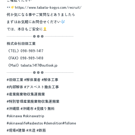
https://www.tabata-kogyo.com/recruit/
何か気になる事やご質問などありましたら
まずはお気軽にお問合せください
では、本日もご安全に
┈┈┈┈┈┈┈ ❁ ❁ ❁ ┈┈┈┈┈┈┈┈
株式会社田畑工業
《TEL》098-989-1417
《FAX》098-989-1418
《Mail》tabata.1417@outlook.jp
┈┈┈┈┈┈┈ ❁ ❁ ❁ ┈┈┈┈┈┈┈┈
#田畑工業 #解体業者 #解体工事
#内部解体 #アスベスト撤去工事
#産業廃棄物収集運搬業
#特別管理産業廃棄物収集運搬業
#沖縄県 #沖縄市 #見積り無料
#okinawa #okinawatrip
#okinawalife#asbestos #demolition#follome
#現場#建築 #木造 #鉄筋