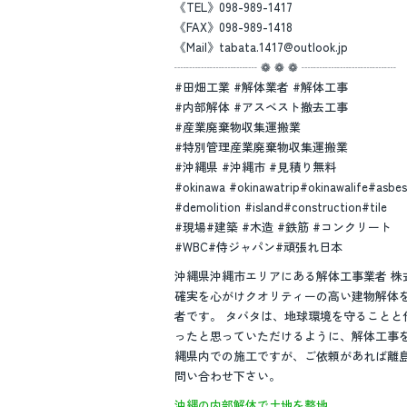
《TEL》098-989-1417
《FAX》098-989-1418
《Mail》tabata.1417@outlook.jp
┈┈┈┈┈┈┈ ❁ ❁ ❁ ┈┈┈┈┈┈┈┈
#田畑工業 #解体業者 #解体工事
#内部解体 #アスベスト撤去工事
#産業廃棄物収集運搬業
#特別管理産業廃棄物収集運搬業
#沖縄県 #沖縄市 #見積り無料
#okinawa #okinawatrip#okinawalife#asbe
#demolition #island#construction#tile
#現場#建築 #木造 #鉄筋 #コンクリート
#WBC#侍ジャパン#頑張れ日本
沖縄県沖縄市エリアにある解体工事業者 
確実を心がけクオリティーの高い建物解体
者です。 タバタは、地球環境を守ること
ったと思っていただけるように、解体工事
縄県内での施工ですが、ご依頼があれば離
問い合わせ下さい。
沖縄の内部解体で土地を整地