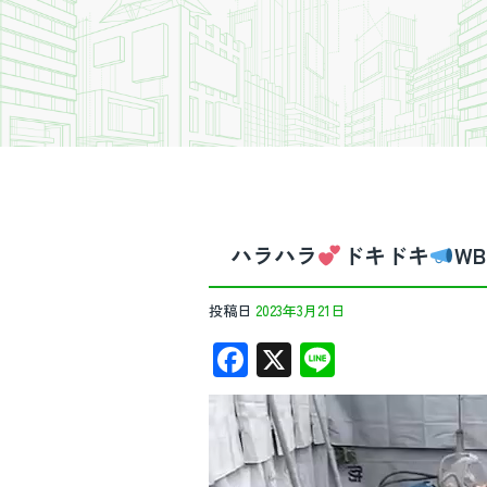
ハラハラ
ドキドキ
W
投稿日
2023年3月21日
F
X
Li
ac
n
動
e
e
画
b
プ
レ