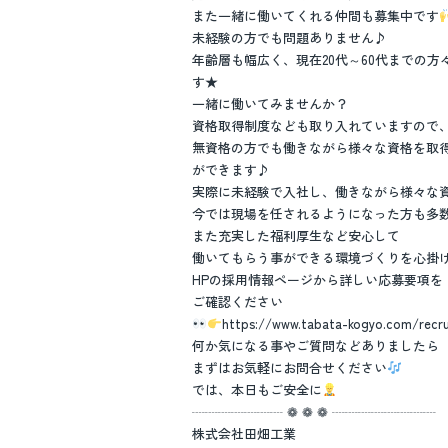
また一緒に働いてくれる仲間も募集中です
未経験の方でも問題ありません♪
年齢層も幅広く、現在20代～60代までの方
す★
一緒に働いてみませんか？
資格取得制度なども取り入れていますので
無資格の方でも働きながら様々な資格を取
ができます♪
実際に未経験で入社し、働きながら様々な
今では現場を任されるようになった方も多数い
また充実した福利厚生など安心して
働いてもらう事ができる環境づくりを心掛
HPの採用情報ページから詳しい応募要項を
ご確認ください
https://www.tabata-kogyo.com/recru
何か気になる事やご質問などありましたら
まずはお気軽にお問合せください
では、本日もご安全に
┈┈┈┈┈┈┈ ❁ ❁ ❁ ┈┈┈┈┈┈┈┈
株式会社田畑工業