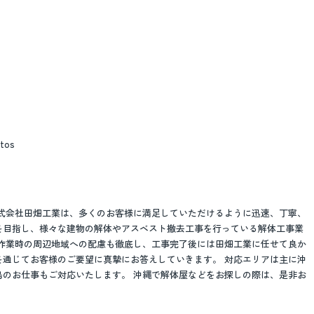
stos
株式会社田畑工業は、多くのお客様に満足していただけるように迅速、丁寧、
を目指し、様々な建物の解体やアスベスト撤去工事を行っている解体工事業
と作業時の周辺地域への配慮も徹底し、工事完了後には田畑工業に任せて良か
を通じてお客様のご要望に真摯にお答えしていきます。 対応エリアは主に沖
島のお仕事もご対応いたします。 沖縄で解体屋などをお探しの際は、是非お