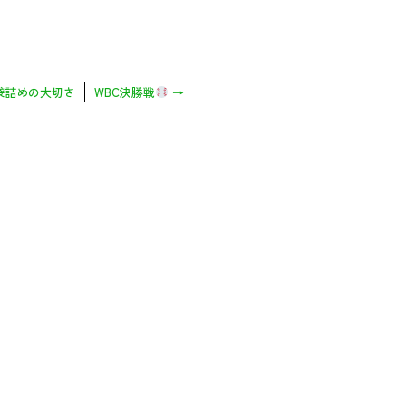
袋詰めの大切さ
WBC決勝戦
→