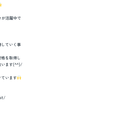
々が活躍中で
、
得していく事
資格を取得し
ます(^^)/
けています
it/