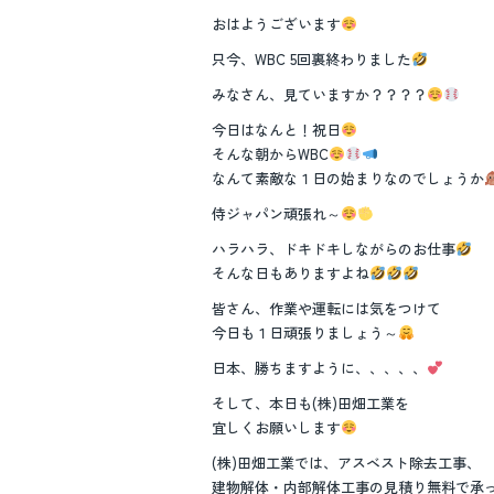
おはようございます
只今、WBC 5回裏終わりました
みなさん、見ていますか？？？？
今日はなんと！祝日
そんな朝からWBC
なんて素敵な１日の始まりなのでしょうか
侍ジャパン頑張れ～
ハラハラ、ドキドキしながらのお仕事
そんな日もありますよね
皆さん、作業や運転には気をつけて
今日も１日頑張りましょう～
日本、勝ちますように、、、、、
そして、本日も(株)田畑工業を
宜しくお願いします
(株)田畑工業では、アスベスト除去工事、
建物解体・内部解体工事の見積り無料で承