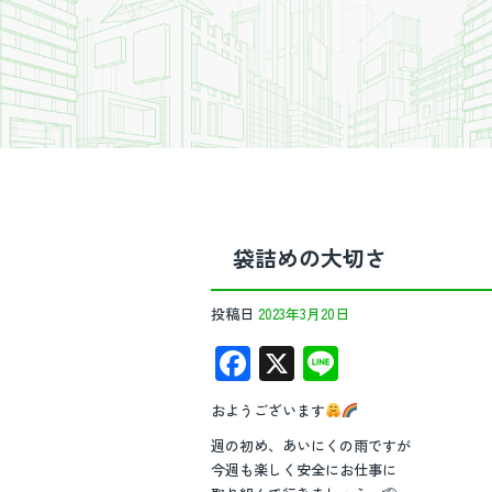
袋詰めの大切さ
投稿日
2023年3月20日
F
X
Li
ac
n
おようございます
e
e
週の初め、あいにくの雨ですが
b
今週も楽しく安全にお仕事に