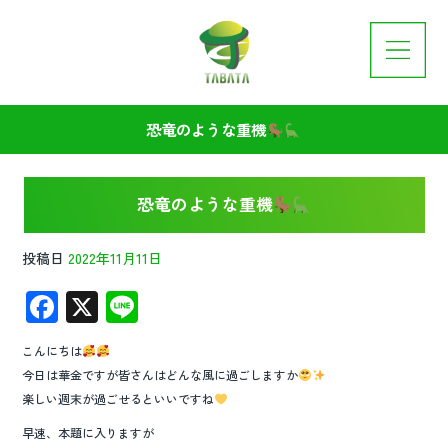
恐竜のような重機
恐竜のような重機
投稿日
2022年11月11日
F
X
Li
ac
n
こんにちは
e
e
今日は華金ですが皆さんはどんな風に過ごしますか
b
楽しい週末が過ごせるといいですね
o
早速、本題に入りますが