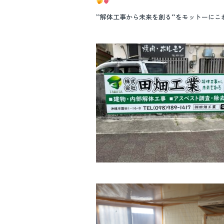
o
o
’’解体工事から未来を創る‘’をモットー
k