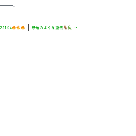
———-
2.11.04
恐竜のような重機
→