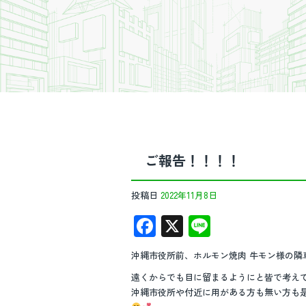
ご報告！！！！
投稿日
2022年11月8日
F
X
Li
ac
n
沖縄市役所前、ホルモン焼肉 牛モン様の隣
e
e
遠くからでも目に留まるようにと皆で考え
b
沖縄市役所や付近に用がある方も無い方も