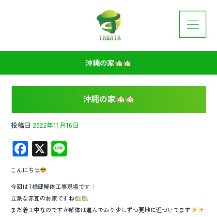
沖縄の家
沖縄の家
投稿日
2022年11月16日
F
X
Li
ac
n
こんにちは
e
e
今回はT様邸解体工事現場です
b
立派な赤瓦のお家ですね
o
まだ着工中なのですが解体は進んでおり少しずつ更地に近づいてます