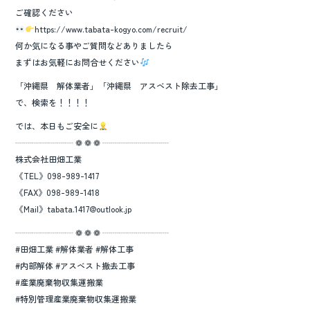
ご確認ください
https://www.tabata-kogyo.com/recruit/
何か気になる事やご質問などありましたら
まずはお気軽にお問合せください
「沖縄県 解体業者」「沖縄県 アスベスト除去工事」
で、検索を！！！！
では、本日もご安全に
┈┈┈┈┈┈┈ ❁ ❁ ❁ ┈┈┈┈┈┈┈┈
株式会社田畑工業
《TEL》098-989-1417
《FAX》098-989-1418
《Mail》tabata.1417@outlook.jp
┈┈┈┈┈┈┈ ❁ ❁ ❁ ┈┈┈┈┈┈┈┈
#田畑工業 #解体業者 #解体工事
#内部解体 #アスベスト撤去工事
#産業廃棄物収集運搬業
#特別管理産業廃棄物収集運搬業