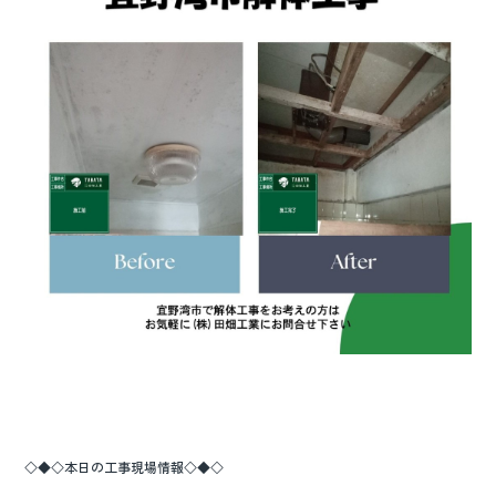
o
o
k
◇◆◇本日の工事現場情報◇◆◇