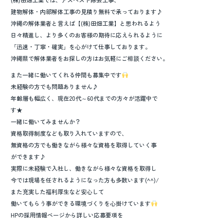
建物解体・内部解体工事の見積り無料で承っております♪
沖縄の解体業者と言えば【(株)田畑工業】と思われるよう
日々精進し、より多くのお客様の期待に応えられるように
「迅速・丁寧・確実」を心がけて仕事しております。
沖縄県で解体業者をお探しの方はお気軽にご相談ください。
また一緒に働いてくれる仲間も募集中です
未経験の方でも問題ありません♪
年齢層も幅広く、現在20代～60代までの方々が活躍中で
す★
一緒に働いてみませんか？
資格取得制度なども取り入れていますので、
無資格の方でも働きながら様々な資格を取得していく事
ができます♪
実際に未経験で入社し、働きながら様々な資格を取得し
今では現場を任されるようになった方も多数います(^^)/
また充実した福利厚生など安心して
働いてもらう事ができる環境づくりを心掛けています
HPの採用情報ページから詳しい応募要項を