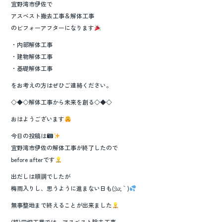
宜野湾市伊佐で
アスベスト撤去工事＆解体工事
のビフォーアフターになります
・内部解体工事
・建物解体工事
・基礎解体工事
をお考えの方はぜひご連絡ください。
◇◆◇解体工事から未来を創る◇◆◇
おはようございます
今日の投稿は
宜野湾市伊佐の解体工事が終了したので
before afterです
出だしは順調でしたが
梅雨入りし、思うように進まない日も(´;ω;｀)
無事整地まで終えることが出来ました
(株)田畑工業では、アスベスト除去工事、