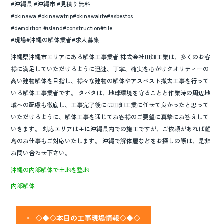
#沖縄県 #沖縄市 #見積り無料
#okinawa #okinawatrip#okinawalife#asbestos
#demolition #island#construction#tile
#現場#沖縄の解体業者#求人募集
沖縄県沖縄市エリアにある解体工事業者 株式会社田畑工業は、多くのお客
様に満足していただけるように迅速、丁寧、確実を心がけクオリティーの
高い建物解体を目指し、様々な建物の解体やアスベスト撤去工事を行って
いる解体工事業者です。 タバタは、地球環境を守ることと作業時の周辺地
域への配慮も徹底し、工事完了後には田畑工業に任せて良かったと思って
いただけるように、解体工事を通じてお客様のご要望に真摯にお答えして
いきます。 対応エリアは主に沖縄県内での施工ですが、ご依頼があれば離
島のお仕事もご対応いたします。 沖縄で解体屋などをお探しの際は、是非
お問い合わせ下さい。
沖縄の内部解体で土地を整地
内部解体
←
◇◆◇本日の工事現場情報◇◆◇