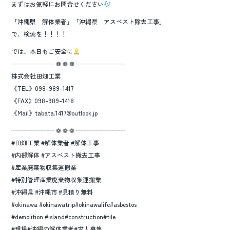
まずはお気軽にお問合せください
「沖縄県 解体業者」「沖縄県 アスベスト除去工事」
で、検索を！！！！
では、本日もご安全に
┈┈┈┈┈┈┈ ❁ ❁ ❁ ┈┈┈┈┈┈┈┈
株式会社田畑工業
《TEL》098-989-1417
《FAX》098-989-1418
《Mail》tabata.1417@outlook.jp
┈┈┈┈┈┈┈ ❁ ❁ ❁ ┈┈┈┈┈┈┈┈
#田畑工業 #解体業者 #解体工事
#内部解体 #アスベスト撤去工事
#産業廃棄物収集運搬業
#特別管理産業廃棄物収集運搬業
#沖縄県 #沖縄市 #見積り無料
#okinawa #okinawatrip#okinawalife#asbestos
#demolition #island#construction#tile
#現場#沖縄の解体業者#求人募集