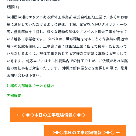
1週間前
沖縄県沖縄市エリアにある解体工事業者 株式会社田畑工業は、多くのお客
様に満足していただけるように迅速、丁寧、確実を心がけクオリティーの
高い建物解体を目指し、様々な建物の解体やアスベスト撤去工事を行って
いる解体工事業者です。 タバタは、地球環境を守ることと作業時の周辺地
域への配慮も徹底し、工事完了後には田畑工業に任せて良かったと思って
いただけるように、解体工事を通じてお客様のご要望に真摯にお答えして
いきます。 対応エリアは主に沖縄県内での施工ですが、ご依頼があれば離
島のお仕事もご対応いたします。 沖縄で解体屋などをお探しの際は、是非
お問い合わせ下さい。
沖縄の内部解体で土地を整地
内部解体
←
◇◆◇本日の工事現場情報◇◆◇
◇◆◇本日の工事現場情報◇◆◇
→