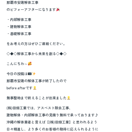
那覇市安謝解体工事
のビフォーアフターになります
・内部解体工事
・建物解体工事
・基礎解体工事
をお考えの方はぜひご連絡ください。
◇◆◇解体工事から未来を創る◇◆◇
こんにちわ～
今日の投稿は
那覇市安謝の解体工事が終了したので
before afterです
無事整地まで終えることが出来ました
(株)田畑工業では、アスベスト除去工事、
建物解体・内部解体工事の見積り無料で承っております♪
沖縄の解体業者と言えば【(株)田畑工業】と思われるよう
日々精進し、より多くのお客様の期待に応えられるように