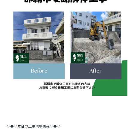
o
o
k
◇◆◇本日の工事現場情報◇◆◇