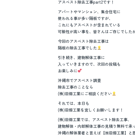
アスベスト除去工事part2です！
アパートやマンション、集合住宅に
使われる事が多い隔板ですが、
これにもアスベストが含まれている
可能性が高い事を、皆さんはご存じでした
今回のアスベスト除去工事は
隔板の除去工事でした
引き続き、建物解体工事に
入っていきますので、次回の投稿も
お楽しみに
沖縄市でアスベスト調査
除去工事のことなら
(株)田畑工業にご相談ください
それでは、本日も
(株)田畑工業を宜しくお願いします！
(株)田畑工業では、アスベスト除去工事、
建物解体・内部解体工事の見積り無料で承
沖縄の解体業者と言えば【㈱田畑工業】と