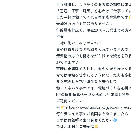
日々精進し、より多くのお客様の期待に応
「迅速・丁寧・確実」を心がけて仕事して
また一緒に働いてくれる仲間も募集中です
未経験の方でも問題ありません♪
年齢層も幅広く、現在20代～60代までの方
す★
一緒に働いてみませんか？
資格取得制度なども取り入れていますので
無資格の方でも働きながら様々な資格を取
ができます♪
実際に未経験で入社し、働きながら様々な
今では現場を任されるようになった方も多数い
また充実した福利厚生など安心して
働いてもらう事ができる環境づくりを心掛
HPの採用情報ページから詳しい応募要項を
ご確認ください
https://www.tabata-kogyo.com/recru
何か気になる事やご質問などありましたら
まずはお気軽にお問合せください
では、本日もご安全に