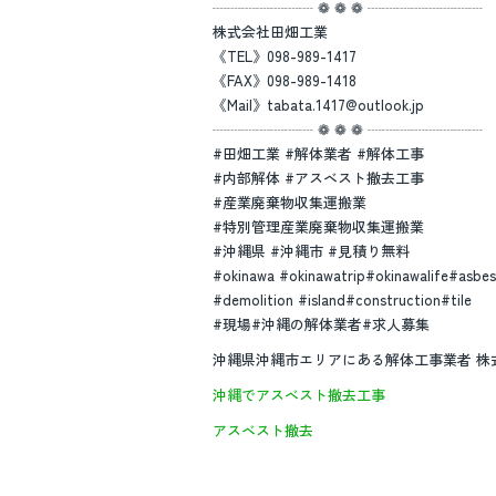
┈┈┈┈┈┈┈ ❁ ❁ ❁ ┈┈┈┈┈┈┈┈
株式会社田畑工業
《TEL》098-989-1417
《FAX》098-989-1418
《Mail》tabata.1417@outlook.jp
┈┈┈┈┈┈┈ ❁ ❁ ❁ ┈┈┈┈┈┈┈┈
#田畑工業 #解体業者 #解体工事
#内部解体 #アスベスト撤去工事
#産業廃棄物収集運搬業
#特別管理産業廃棄物収集運搬業
#沖縄県 #沖縄市 #見積り無料
#okinawa #okinawatrip#okinawalife#asbe
#demolition #island#construction#tile
#現場#沖縄の解体業者#求人募集
沖縄県沖縄市エリアにある解体工事業者 
沖縄でアスベスト撤去工事
アスベスト撤去