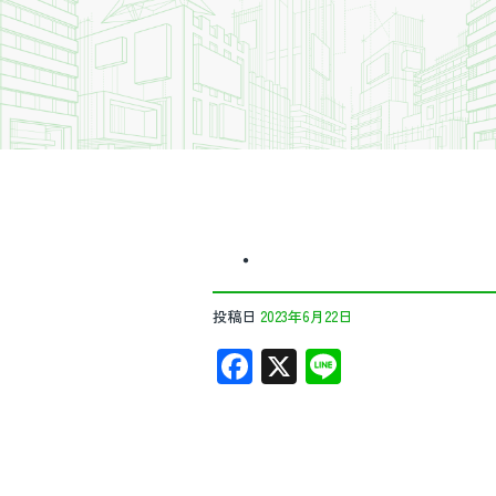
・
投稿日
2023年6月22日
F
X
Li
ac
n
e
e
b