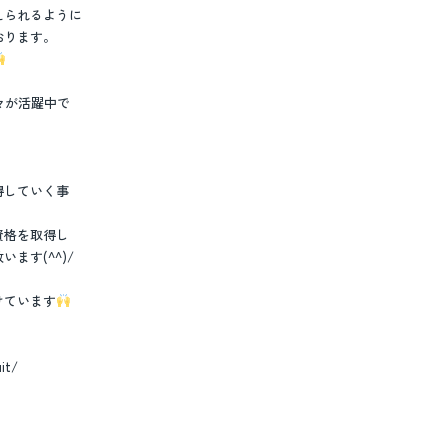
えられるように
おります。
々が活躍中で
、
得していく事
資格を取得し
ます(^^)/
けています
it/