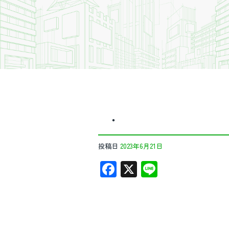
・
投稿日
2023年6月21日
F
X
Li
ac
n
e
e
b