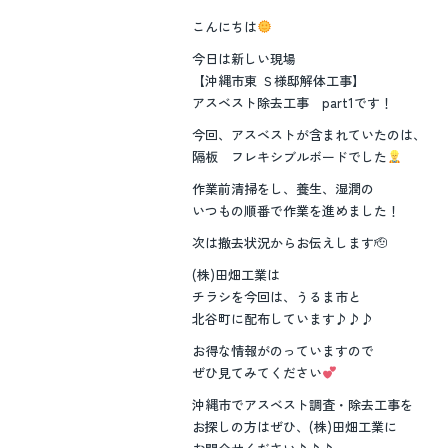
こんにちは
今日は新しい現場
【沖縄市東 Ｓ様邸解体工事】
アスベスト除去工事 part1です！
今回、アスベストが含まれていたのは、
隔板 フレキシブルボードでした
作業前清掃をし、養生、湿潤の
いつもの順番で作業を進めました！
次は撤去状況からお伝えします🫡
(株)田畑工業は
チラシを今回は、うるま市と
北谷町に配布しています♪♪♪
お得な情報がのっていますので
ぜひ見てみてください
沖縄市でアスベスト調査・除去工事を
お探しの方はぜひ、(株)田畑工業に