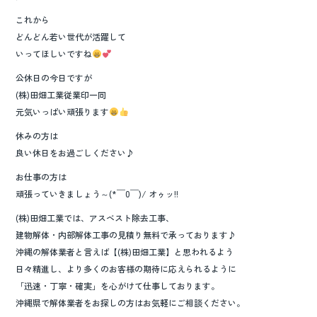
これから
どんどん若い世代が活躍して
いってほしいですね
公休日の今日ですが
(株)田畑工業従業印一同
元気いっぱい頑張ります
休みの方は
良い休日をお過ごしください♪
お仕事の方は
頑張っていきましょう～(*￣0￣)/ オゥッ!!
(株)田畑工業では、アスベスト除去工事、
建物解体・内部解体工事の見積り無料で承っております♪
沖縄の解体業者と言えば【(株)田畑工業】と思われるよう
日々精進し、より多くのお客様の期待に応えられるように
「迅速・丁寧・確実」を心がけて仕事しております。
沖縄県で解体業者をお探しの方はお気軽にご相談ください。