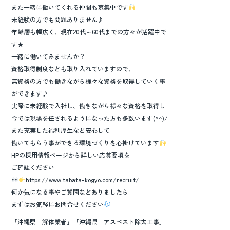
また一緒に働いてくれる仲間も募集中です
未経験の方でも問題ありません♪
年齢層も幅広く、現在20代～60代までの方々が活躍中で
す★
一緒に働いてみませんか？
資格取得制度なども取り入れていますので、
無資格の方でも働きながら様々な資格を取得していく事
ができます♪
実際に未経験で入社し、働きながら様々な資格を取得し
今では現場を任されるようになった方も多数います(^^)/
また充実した福利厚生など安心して
働いてもらう事ができる環境づくりを心掛けています
HPの採用情報ページから詳しい応募要項を
ご確認ください
https://www.tabata-kogyo.com/recruit/
何か気になる事やご質問などありましたら
まずはお気軽にお問合せください
「沖縄県 解体業者」「沖縄県 アスベスト除去工事」