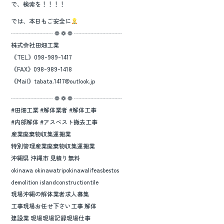
で、検索を！！！！
では、本日もご安全に
┈┈┈┈┈┈┈ ❁ ❁ ❁ ┈┈┈┈┈┈┈┈
株式会社田畑工業
《TEL》098-989-1417
《FAX》098-989-1418
《Mail》tabata.1417@outlook.jp
┈┈┈┈┈┈┈ ❁ ❁ ❁ ┈┈┈┈┈┈┈┈
#田畑工業 #解体業者 #解体工事
#内部解体 #アスベスト撤去工事
産業廃棄物収集運搬業
特別管理産業廃棄物収集運搬業
沖縄県 沖縄市 見積り無料
okinawa okinawatripokinawalifeasbestos
demolition islandconstructiontile
現場沖縄の解体業者求人募集
工事現場お任せ下さい工事 解体
建設業 現場現場記録現場仕事