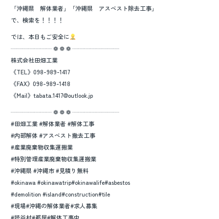
「沖縄県 解体業者」「沖縄県 アスベスト除去工事」
で、検索を！！！！
では、本日もご安全に
┈┈┈┈┈┈┈ ❁ ❁ ❁ ┈┈┈┈┈┈┈┈
株式会社田畑工業
《TEL》098-989-1417
《FAX》098-989-1418
《Mail》tabata.1417@outlook.jp
┈┈┈┈┈┈┈ ❁ ❁ ❁ ┈┈┈┈┈┈┈┈
#田畑工業 #解体業者 #解体工事
#内部解体 #アスベスト撤去工事
#産業廃棄物収集運搬業
#特別管理産業廃棄物収集運搬業
#沖縄県 #沖縄市 #見積り無料
#okinawa #okinawatrip#okinawalife#asbestos
#demolition #island#construction#tile
#現場#沖縄の解体業者#求人募集
#読谷村#都屋#解体工事中