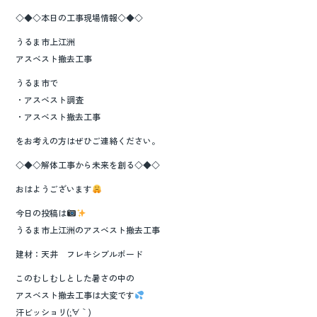
◇◆◇本日の工事現場情報◇◆◇
うるま市上江洲
アスベスト撤去工事
うるま市で
・アスベスト調査
・アスベスト撤去工事
をお考えの方はぜひご連絡ください。
◇◆◇解体工事から未来を創る◇◆◇
おはようございます
今日の投稿は
うるま市上江洲のアスベスト撤去工事
建材：天井 フレキシブルボード
このむしむしとした暑さの中の
アスベスト撤去工事は大変です
汗ビッショリ(;´∀｀)