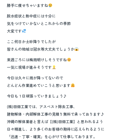
勝手に痩せちゃいますね
脱水症状と熱中症には十分に
気をつけていかないとこれからの季節
大変です
ここ何日か土砂降りでしたが
皆さんの地域は冠水等大丈夫でしょうか
来週ごろには梅雨明けしそうですね
一気に現場が進みそうです
今日は久々に雨が降ってないので
どんどん作業進めていこうと思います
今日も１日頑張っていきましょう♪
(株)田畑工業では、アスベスト除去工事、
建物解体・内部解体工事の見積り無料で承っております♪
沖縄の解体業者と言えば【(株)田畑工業】と思われるよう
日々精進し、より多くのお客様の期待に応えられるように
「迅速・丁寧・確実」を心がけて仕事しております。