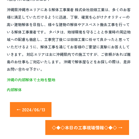
沖縄県沖縄市エリアにある解体工事業者 株式会社田畑工業は、多くのお客
様に満足していただけるように迅速、丁寧、確実を心がけクオリティーの
高い建物解体を目指し、様々な建物の解体やアスベスト撤去工事を行って
いる解体工事業者です。 タバタは、地球環境を守ることと作業時の周辺地
域への配慮も徹底し、工事完了後には田畑工業に任せて良かったと思って
いただけるように、解体工事を通じてお客様のご要望に真摯にお答えして
いきます。 対応エリアは主に沖縄県内での施工ですが、ご依頼があれば離
島のお仕事もご対応いたします。 沖縄で解体屋などをお探しの際は、是非
お問い合わせ下さい。
沖縄の内部解体で土地を整地
内部解体
←
2024/06/13
◇◆◇本日の工事現場情報◇◆◇
→