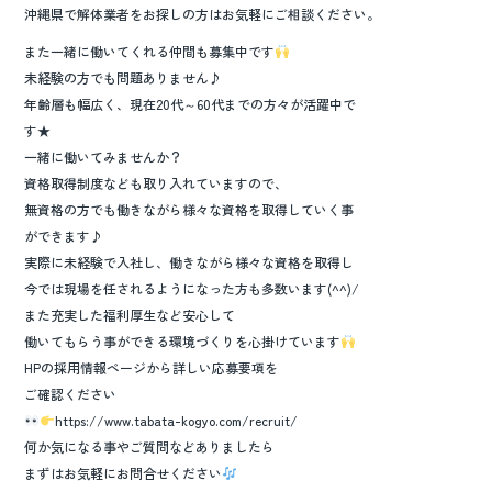
沖縄県で解体業者をお探しの方はお気軽にご相談ください。
また一緒に働いてくれる仲間も募集中です
未経験の方でも問題ありません♪
年齢層も幅広く、現在20代～60代までの方々が活躍中で
す★
一緒に働いてみませんか？
資格取得制度なども取り入れていますので、
無資格の方でも働きながら様々な資格を取得していく事
ができます♪
実際に未経験で入社し、働きながら様々な資格を取得し
今では現場を任されるようになった方も多数います(^^)/
また充実した福利厚生など安心して
働いてもらう事ができる環境づくりを心掛けています
HPの採用情報ページから詳しい応募要項を
ご確認ください
https://www.tabata-kogyo.com/recruit/
何か気になる事やご質問などありましたら
まずはお気軽にお問合せください