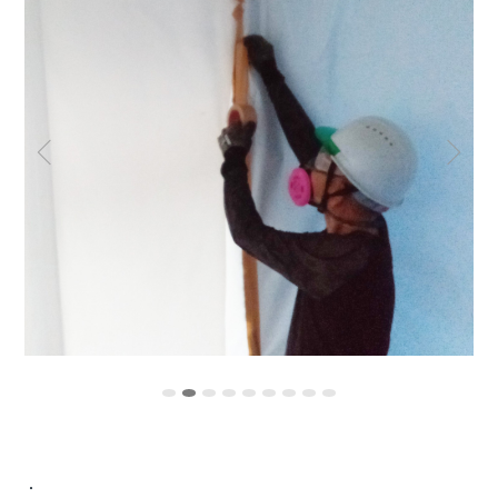
o
o
k
・