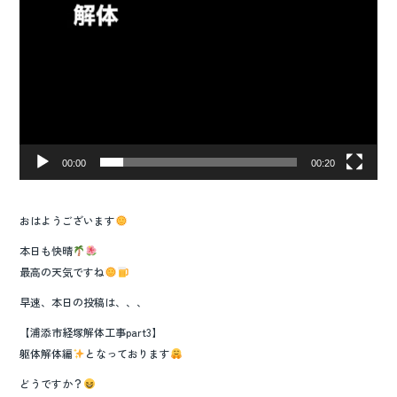
00:00
00:20
おはようございます
本日も快晴
最高の天気ですね
早速、本日の投稿は、、、
【浦添市経塚解体工事part3】
躯体解体編
となっております
どうですか？