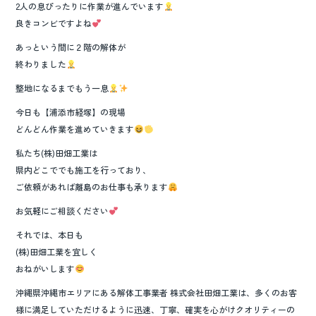
2人の息ぴったりに作業が進んでいます
良きコンビですよね
あっという間に２階の解体が
終わりました
整地になるまでもう一息
今日も【浦添市経塚】の現場
どんどん作業を進めていきます
私たち(株)田畑工業は
県内どこででも施工を行っており、
ご依頼があれば離島のお仕事も承ります
お気軽にご相談ください
それでは、本日も
(株)田畑工業を宜しく
おねがいします
沖縄県沖縄市エリアにある解体工事業者 株式会社田畑工業は、多くのお客
様に満足していただけるように迅速、丁寧、確実を心がけクオリティーの