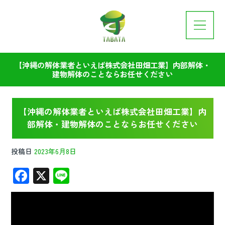
【沖縄の解体業者といえば株式会社田畑工業】内部解体・
建物解体のことならお任せください
【沖縄の解体業者といえば株式会社田畑工業】内
部解体・建物解体のことならお任せください
投稿日
2023年6月8日
F
X
Li
ac
n
動
e
e
画
プ
b