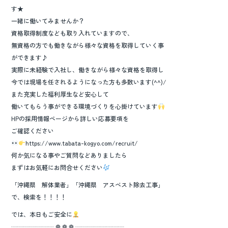
す★
一緒に働いてみませんか？
資格取得制度なども取り入れていますので、
無資格の方でも働きながら様々な資格を取得していく事
ができます♪
実際に未経験で入社し、働きながら様々な資格を取得し
今では現場を任されるようになった方も多数います(^^)/
また充実した福利厚生など安心して
働いてもらう事ができる環境づくりを心掛けています
HPの採用情報ページから詳しい応募要項を
ご確認ください
https://www.tabata-kogyo.com/recruit/
何か気になる事やご質問などありましたら
まずはお気軽にお問合せください
「沖縄県 解体業者」「沖縄県 アスベスト除去工事」
で、検索を！！！！
では、本日もご安全に
┈┈┈┈┈┈┈ ❁ ❁ ❁ ┈┈┈┈┈┈┈┈