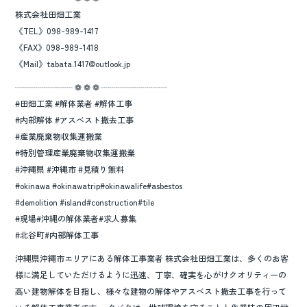
株式会社田畑工業
《TEL》098-989-1417
《FAX》098-989-1418
《Mail》tabata.1417@outlook.jp
┈┈┈┈┈┈┈ ❁ ❁ ❁ ┈┈┈┈┈┈┈┈
#田畑工業 #解体業者 #解体工事
#内部解体 #アスベスト撤去工事
#産業廃棄物収集運搬業
#特別管理産業廃棄物収集運搬業
#沖縄県 #沖縄市 #見積り無料
#okinawa #okinawatrip#okinawalife#asbestos
#demolition #island#construction#tile
#現場#沖縄の解体業者#求人募集
#北谷町#内部解体工事
沖縄県沖縄市エリアにある解体工事業者 株式会社田畑工業は、多くのお客
様に満足していただけるように迅速、丁寧、確実を心がけクオリティーの
高い建物解体を目指し、様々な建物の解体やアスベスト撤去工事を行って