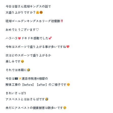
今日は皆さん琉球キングスの話で
大盛り上がりですか？
琉球ゴールデンキングスＢリーグ初優勝
おめでとうございます♡
ハラハラ
ドキドキ感動でした
今年はスポーツで盛り上がる事が多いですね
次はどのスポーツで盛り上がるか
楽しみです
それでは本題に
今日は
浦添市牧港H様邸の
解体工事の【before】【after】のご様子です
きれいさっぱり
アスベストとはおさらばです
未だにアスベストの健康被害は数多いです