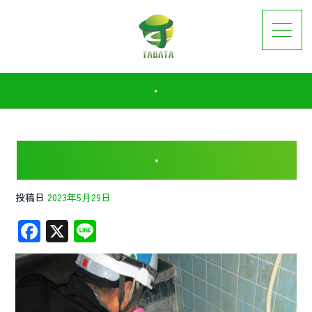
・
・
投稿日
2023年5月29日
F
X
Li
ac
n
e
e
b