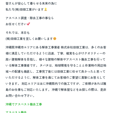
皆さんが安心して暮らせる未来の為に
私たち(株)田畑工業がいます
アスベスト調査・除去工事の事なら
お任せください
それでは、本日も
(株)田畑工業を宜しくお願いします
沖縄県沖縄市エリアにある解体工事業者 株式会社田畑工業は、多くのお客
様に満足していただけるように迅速、丁寧、確実を心がけクオリティーの
高い建物解体を目指し、様々な建物の解体やアスベスト撤去工事を行って
いる解体工事業者です。 タバタは、地球環境を守ることと作業時の周辺地
域への配慮も徹底し、工事完了後には田畑工業に任せて良かったと思って
いただけるように、解体工事を通じてお客様のご要望に真摯にお答えして
いきます。 対応エリアは主に沖縄県内での施工ですが、ご依頼があれば離
島のお仕事もご対応いたします。 沖縄で解体屋などをお探しの際は、是非
お問い合わせ下さい。
沖縄でアスベスト撤去工事
アスベスト撤去