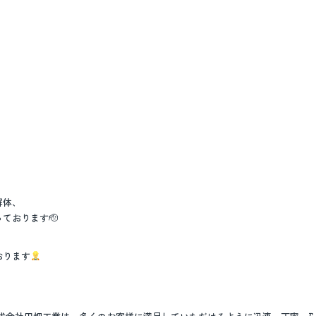
解体、
ております🫡
おります