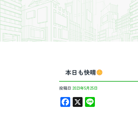
本日も快晴
投稿日
2023年5月25日
F
X
Li
ac
n
e
e
b