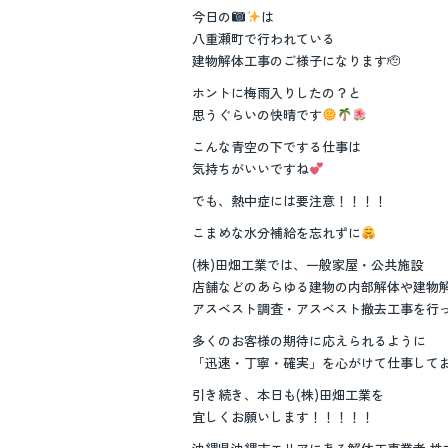
今日の
は
八重瀬町で行われている
建物解体工事のご様子になります🫡
ホントに梅雨入りしたの？と
思うぐらいの快晴です
こんな青空の下でする仕事は
気持ちがいいですね
でも、熱中症には要注意！！！！
こまめな水分補給を忘れずに
(株)田畑工業では、一般家屋・公共施設
店舗などのあらゆる建物の内部解体や建物
アスベスト調査・アスベスト撤去工事を行っ
多くのお客様の期待に応えられるように
「迅速・丁寧・確実」を心がけて仕事して
引き続き、本日も(株)田畑工業を
宜しくお願いします！！！！！