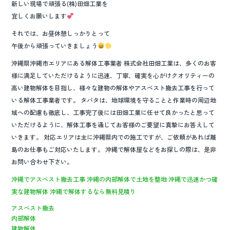
新しい現場で頑張る(株)田畑工業を
宜しくお願いします
それでは、お昼休憩しっかりとって
午後から頑張っていきましょう
沖縄県沖縄市エリアにある解体工事業者 株式会社田畑工業は、多くのお客
様に満足していただけるように迅速、丁寧、確実を心がけクオリティーの
高い建物解体を目指し、様々な建物の解体やアスベスト撤去工事を行って
いる解体工事業者です。 タバタは、地球環境を守ることと作業時の周辺地
域への配慮も徹底し、工事完了後には田畑工業に任せて良かったと思って
いただけるように、解体工事を通じてお客様のご要望に真摯にお答えして
いきます。 対応エリアは主に沖縄県内での施工ですが、ご依頼があれば離
島のお仕事もご対応いたします。 沖縄で解体屋などをお探しの際は、是非
お問い合わせ下さい。
沖縄でアスベスト撤去工事
沖縄の内部解体で土地を整地
沖縄で迅速かつ確
実な建物解体
沖縄で解体するなら無料見積り
アスベスト撤去
内部解体
建物解体