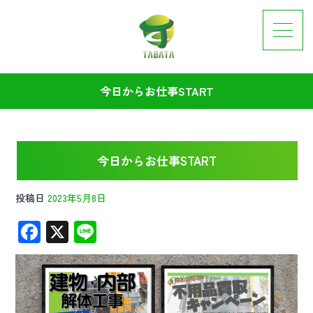
今日からお仕事START
今日からお仕事START
投稿日
2023年5月8日
F
X
Li
ac
n
e
e
b