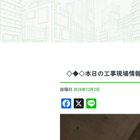
◇◆◇本日の工事現場情
投稿日
2024年12月2日
F
X
Li
ac
n
e
e
b