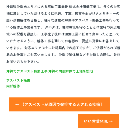
沖縄県沖縄市エリアにある解体工事業者 株式会社田畑工業は、多くのお客
様に満足していただけるように迅速、丁寧、確実を心がけクオリティーの
高い建物解体を目指し、様々な建物の解体やアスベスト撤去工事を行って
いる解体工事業者です。 タバタは、地球環境を守ることと作業時の周辺地
域への配慮も徹底し、工事完了後には田畑工業に任せて良かったと思って
いただけるように、解体工事を通じてお客様のご要望に真摯にお答えして
いきます。 対応エリアは主に沖縄県内での施工ですが、ご依頼があれば離
島のお仕事もご対応いたします。 沖縄で解体屋などをお探しの際は、是非
お問い合わせ下さい。
沖縄でアスベスト撤去工事
沖縄の内部解体で土地を整地
アスベスト撤去
内部解体
←
【アスベストが原因で発症するとされる疾病】
いい言葉発見
→