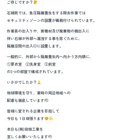
ご存じですか？
石綿則では、負圧隔離養生をする除去作業では
セキュリティゾーンの設置が義務付けられています。
作業員の出入りや、資機材及び廃棄物の搬出入に
伴い石綿が外部へ漏洩する事を防ぐために、
隔離空間の出入口に設置します。
一般的に、外部から隔離養生内へ向かう方向順に、
①更衣室 ②洗身室 ③前室
の3つの部屋で構成されています。
いかがでしたか？
地球環境を守り、業時の周辺地域への
配慮も徹底しています🫡
皆様に愛される企業を目指して
今日も１日頑張ります
本日も(株)田畑工業を
宜しくお願いいたします🫡