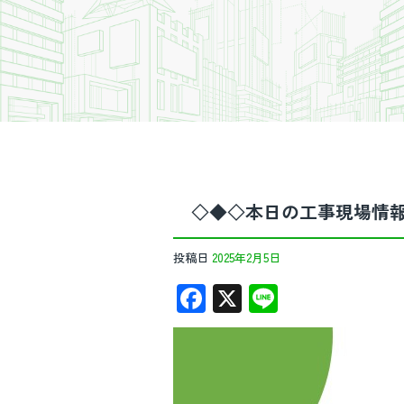
◇◆◇本日の工事現場情
投稿日
2025年2月5日
F
X
Li
ac
n
e
e
b