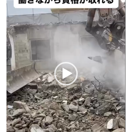
o
ー
k