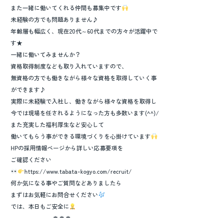
また一緒に働いてくれる仲間も募集中です
未経験の方でも問題ありません♪
年齢層も幅広く、現在20代～60代までの方々が活躍中で
す★
一緒に働いてみませんか？
資格取得制度なども取り入れていますので、
無資格の方でも働きながら様々な資格を取得していく事
ができます♪
実際に未経験で入社し、働きながら様々な資格を取得し
今では現場を任されるようになった方も多数います(^^)/
また充実した福利厚生など安心して
働いてもらう事ができる環境づくりを心掛けています
HPの採用情報ページから詳しい応募要項を
ご確認ください
https://www.tabata-kogyo.com/recruit/
何か気になる事やご質問などありましたら
まずはお気軽にお問合せください
では、本日もご安全に
┈┈┈┈┈┈┈ ❁ ❁ ❁ ┈┈┈┈┈┈┈┈