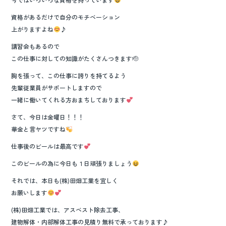
資格があるだけで自分のモチベーション
上がりますよね
♪
講習会もあるので
この仕事に対しての知識がたくさんつきます🫡
胸を張って、この仕事に誇りを持てるよう
先輩従業員がサポートしますので
一緒に働いてくれる方おまちしております
さて、今日は金曜日！！！
華金と言ヤツですね
仕事後のビールは最高です
このビールの為に今日も１日頑張りましょう
それでは、本日も(株)田畑工業を宜しく
お願いします
(株)田畑工業では、アスベスト除去工事、
建物解体・内部解体工事の見積り無料で承っております♪