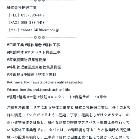
株式会社田畑工業
《TEL》098-989-1417
《FAX》098-989-1418
《Mail》tabata.1417@outlook.jp
┈┈┈┈┈┈┈ ❁ ❁ ❁ ┈┈┈┈┈┈┈┈
#田畑工業 #解体業者 #解体工事
#内部解体 #アスベスト撤去工事
#産業廃棄物収集運搬業
#特別管理産業廃棄物収集運搬業
#沖縄県 #沖縄市 #見積り無料
#okinawa #okinawatrip#okinawalife#asbestos
#demolition #island#construction#tile
#現場#建築 #木造 #鉄筋 #コンクリート#資格サポート#華金
沖縄県沖縄市エリアにある解体工事業者 株式会社田畑工業は、多くのお客
様に満足していただけるように迅速、丁寧、確実を心がけクオリティーの
高い建物解体を目指し、様々な建物の解体やアスベスト撤去工事を行って
いる解体工事業者です。 タバタは、地球環境を守ることと作業時の周辺地
域への配慮も徹底し、工事完了後には田畑工業に任せて良かったと思って