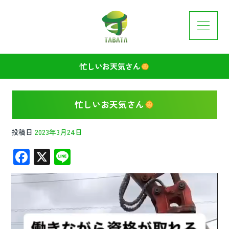
忙しいお天気さん
忙しいお天気さん
投稿日
2023年3月24日
F
X
Li
ac
n
動
e
e
画
プ
b
レ
o
ー
ヤ