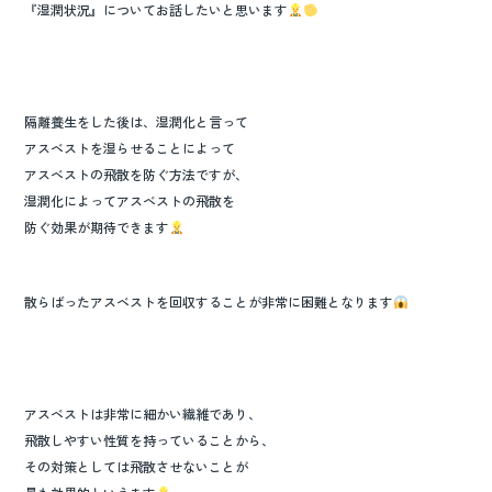
o
『湿潤状況』についてお話したいと思います
k
隔離養生をした後は、湿潤化と言って
アスベストを湿らせることによって
アスベストの飛散を防ぐ方法ですが、
湿潤化によってアスベストの飛散を
防ぐ効果が期待できます
散らばったアスベストを回収することが非常に困難となります
アスベストは非常に細かい繊維であり、
飛散しやすい性質を持っていることから、
その対策としては飛散させないことが