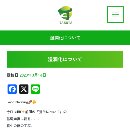
湿潤化について
湿潤化について
投稿日
2023年3月14日
F
X
Li
ac
n
Good Morning
e
e
今日は
前回の『養生について』の
b
基礎知識に続き、、、
o
養生の後の工程、