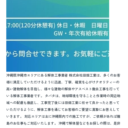
o
k
沖縄県沖縄市エリアにある解体工事業者 株式会社田畑工業は、多くのお客
様に満足していただけるように迅速、丁寧、確実を心がけクオリティーの
高い建物解体を目指し、様々な建物の解体やアスベスト撤去工事を行って
いる解体工事業者です。 タバタは、地球環境を守ることと作業時の周辺地
域への配慮も徹底し、工事完了後には田畑工業に任せて良かったと思って
いただけるように、解体工事を通じてお客様のご要望に真摯にお答えして
いきます。 対応エリアは主に沖縄県内での施工ですが、ご依頼があれば離
島のお仕事もご対応いたします。 沖縄で解体屋などをお探しの際は、是非