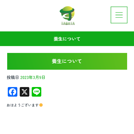
養生について
養生について
投稿日
2023年3月9日
F
X
Li
ac
n
おはようございます
e
e
b
o