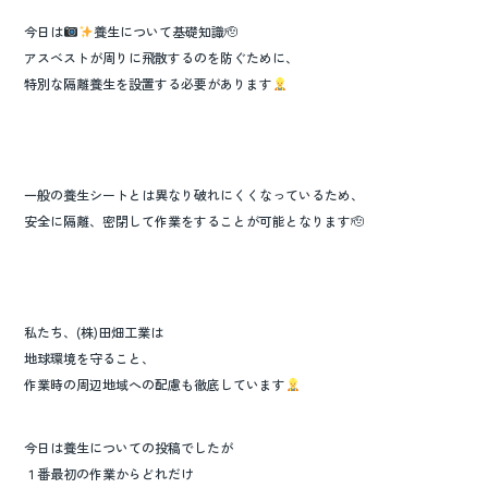
o
今日は
養生について基礎知識🫡
k
アスベストが周りに飛散するのを防ぐために、
特別な隔離養生を設置する必要があります
一般の養生シートとは異なり破れにくくなっているため、
安全に隔離、密閉して作業をすることが可能となります🫡
私たち、(株)田畑工業は
地球環境を守ること、
作業時の周辺地域への配慮も徹底しています
今日は養生についての投稿でしたが
１番最初の作業からどれだけ