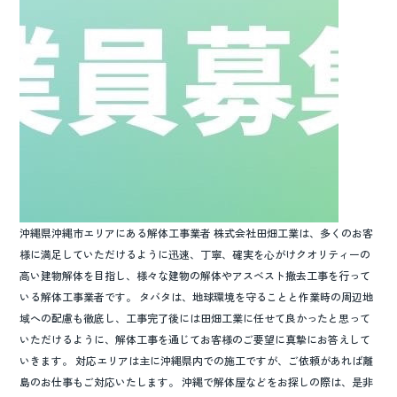
o
k
沖縄県沖縄市エリアにある解体工事業者 株式会社田畑工業は、多くのお客
様に満足していただけるように迅速、丁寧、確実を心がけクオリティーの
高い建物解体を目指し、様々な建物の解体やアスベスト撤去工事を行って
いる解体工事業者です。 タバタは、地球環境を守ることと作業時の周辺地
域への配慮も徹底し、工事完了後には田畑工業に任せて良かったと思って
いただけるように、解体工事を通じてお客様のご要望に真摯にお答えして
いきます。 対応エリアは主に沖縄県内での施工ですが、ご依頼があれば離
島のお仕事もご対応いたします。 沖縄で解体屋などをお探しの際は、是非