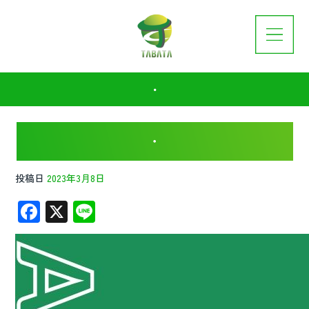
・
・
投稿日
2023年3月8日
F
X
Li
ac
n
e
e
b
o