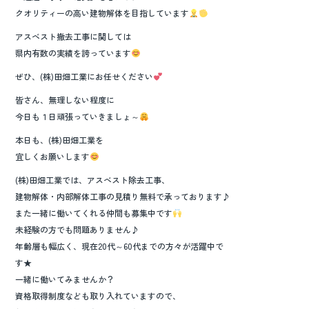
クオリティーの高い建物解体を目指しています
アスベスト撤去工事に関しては
県内有数の実績を誇っています
ぜひ、(株)田畑工業にお任せください
皆さん、無理しない程度に
今日も１日頑張っていきましょ～
本日も、(株)田畑工業を
宜しくお願いします
(株)田畑工業では、アスベスト除去工事、
建物解体・内部解体工事の見積り無料で承っております♪
また一緒に働いてくれる仲間も募集中です
未経験の方でも問題ありません♪
年齢層も幅広く、現在20代～60代までの方々が活躍中で
す★
一緒に働いてみませんか？
資格取得制度なども取り入れていますので、