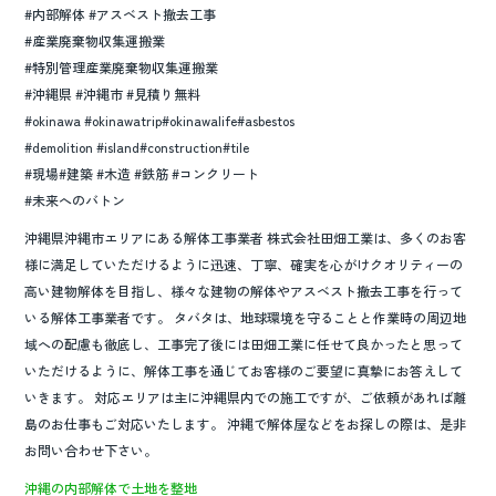
#内部解体 #アスベスト撤去工事
#産業廃棄物収集運搬業
#特別管理産業廃棄物収集運搬業
#沖縄県 #沖縄市 #見積り無料
#okinawa #okinawatrip#okinawalife#asbestos
#demolition #island#construction#tile
#現場#建築 #木造 #鉄筋 #コンクリート
#未来へのバトン
沖縄県沖縄市エリアにある解体工事業者 株式会社田畑工業は、多くのお客
様に満足していただけるように迅速、丁寧、確実を心がけクオリティーの
高い建物解体を目指し、様々な建物の解体やアスベスト撤去工事を行って
いる解体工事業者です。 タバタは、地球環境を守ることと作業時の周辺地
域への配慮も徹底し、工事完了後には田畑工業に任せて良かったと思って
いただけるように、解体工事を通じてお客様のご要望に真摯にお答えして
いきます。 対応エリアは主に沖縄県内での施工ですが、ご依頼があれば離
島のお仕事もご対応いたします。 沖縄で解体屋などをお探しの際は、是非
お問い合わせ下さい。
沖縄の内部解体で土地を整地