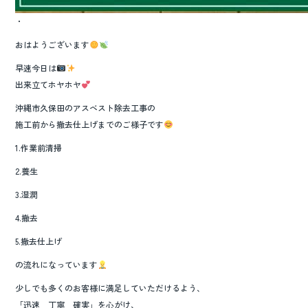
・
おはようございます
早速今日は
出来立てホヤホヤ
沖縄市久保田のアスベスト除去工事の
施工前から撤去仕上げまでのご様子です
1.作業前清掃
2.養生
3.湿潤
4.撤去
5.撤去仕上げ
の流れになっています
少しでも多くのお客様に満足していただけるよう、
「迅速 丁寧 確実」を心がけ、