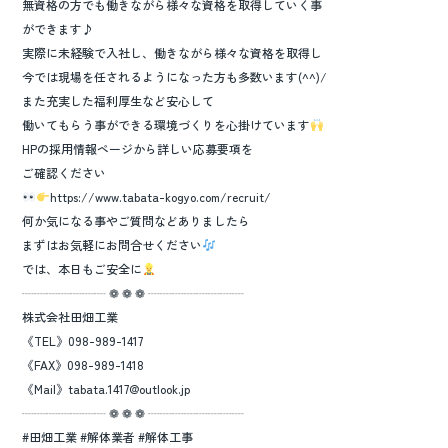
無資格の方でも働きながら様々な資格を取得していく事
ができます♪
実際に未経験で入社し、働きながら様々な資格を取得し
今では現場を任されるようになった方も多数います(^^)/
また充実した福利厚生など安心して
働いてもらう事ができる環境づくりを心掛けています
HPの採用情報ページから詳しい応募要項を
ご確認ください
https://www.tabata-kogyo.com/recruit/
何か気になる事やご質問などありましたら
まずはお気軽にお問合せください
では、本日もご安全に
┈┈┈┈┈┈┈ ❁ ❁ ❁ ┈┈┈┈┈┈┈┈
株式会社田畑工業
《TEL》098-989-1417
《FAX》098-989-1418
《Mail》tabata.1417@outlook.jp
┈┈┈┈┈┈┈ ❁ ❁ ❁ ┈┈┈┈┈┈┈┈
#田畑工業 #解体業者 #解体工事