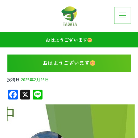
おはようございます
おはようございます
投稿日
2025年2月26日
F
X
Li
ac
n
e
e
b
o