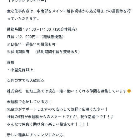
【トラックドライバー】
主な仕事内容は、中南部をメインに解体現場から処分場までの運搬等を行
っていただきます。
勤務時間：8：00～17：00（120分休憩有）
日給：12，000円～（経験者優遇）
※日払い・週払いの相談も可
※試用期間有 （試用期間中給与変動あり）
資格
・中型免許以上
女性の方でも大歓迎☆
株式会社 田畑工業では現在一緒に働いてくれる仲間を募集しています
未経験で心配している方！
先輩方がサポートしますので安心して気軽に応募ください！
社員の9割が未経験からのスタートですが、現在活躍中です！♪
みんなで仲良く助け合い楽しい職場です！！！！
新しい職業にチャレンジしたい方、