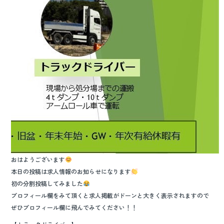
o
k
おはようございます
本日の投稿は求人情報のお知らせになります
初の分割投稿してみました
プロフィール欄をみて頂くと求人掲載がドーンと大きく表示されますので
ぜひプロフィール欄に飛んでみてください！！