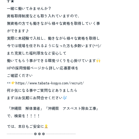
す★
一緒に働いてみませんか？
資格取得制度なども取り入れていますので、
無資格の方でも働きながら様々な資格を取得していく事
ができます♪
実際に未経験で入社し、働きながら様々な資格を取得し
今では現場を任されるようになった方も多数います(^^)/
また充実した福利厚生など安心して
働いてもらう事ができる環境づくりを心掛けています
HPの採用情報ページから詳しい応募要項を
ご確認ください
https://www.tabata-kogyo.com/recruit/
何か気になる事やご質問などありましたら
まずはお気軽にお問合せください
「沖縄県 解体業者」「沖縄県 アスベスト除去工事」
で、検索を！！！！
では、本日もご安全に
┈┈┈┈┈┈┈ ❁ ❁ ❁ ┈┈┈┈┈┈┈┈