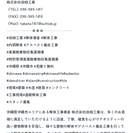
株式会社田畑工業
《TEL》098-989-1417
《FAX》098-989-1418
《Mail》tabata.1417@outlook.jp
┈┈┈┈┈┈┈ ❁ ❁ ❁ ┈┈┈┈┈┈┈┈
#田畑工業 #解体業者 #解体工事
#内部解体 #アスベスト撤去工事
#産業廃棄物収集運搬業
#特別管理産業廃棄物収集運搬業
#沖縄県 #沖縄市 #見積り無料
#okinawa #okinawatrip#okinawalife#asbestos
#demolition #island#construction#tile
#現場#建築 #木造 #鉄筋 #コンクリート
#工事現場#基礎解体工事
#スタッフ募集
沖縄県沖縄市エリアにある解体工事業者 株式会社田畑工業は、多くのお客
様に満足していただけるように迅速、丁寧、確実を心がけクオリティーの
高い建物解体を目指し、様々な建物の解体やアスベスト撤去工事を行って