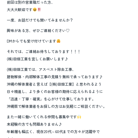
前回は別の営業職だった方、
大大大歓迎です
一度、お話だけでも聞いてみませんか？
興味がある方、ぜひご連絡ください♡
DMからでも受け付けています
それでは、ご連絡お待ちしております！！！
(株)田畑工業を宜しくお願いします♪
(株)田畑工業では、アスベスト除去工事、
建物解体・内部解体工事の見積り無料で承っております♪
沖縄の解体業者と言えば【(株)田畑工業】と思われるよう
日々精進し、より多くのお客様の期待に応えられるように
「迅速・丁寧・確実」を心がけて仕事しております。
沖縄県で解体業者をお探しの方はお気軽にご相談ください。
また一緒に働いてくれる仲間も募集中です
未経験の方でも問題ありません♪
年齢層も幅広く、現在20代～60代までの方々が活躍中で