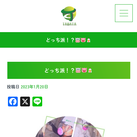
どっち派！？
どっち派！？
投稿日
2023年1月20日
F
X
Li
ac
n
e
e
b