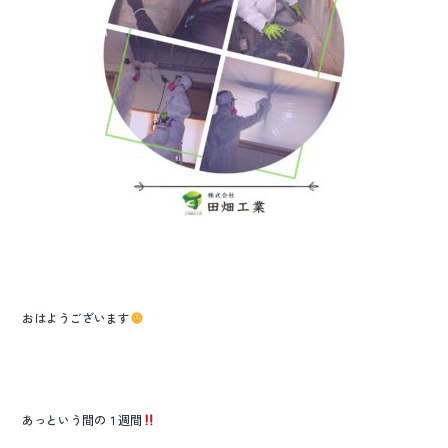
o
o
k
おはようございます
あっという間の１週間