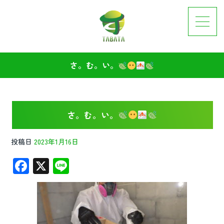
さ。む。い。
さ。む。い。
投稿日
2023年1月16日
F
X
Li
ac
n
e
e
b