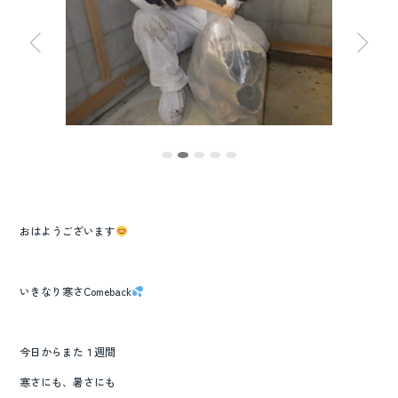
o
o
k
おはようございます
いきなり寒さComeback
今日からまた１週間
寒さにも、暑さにも