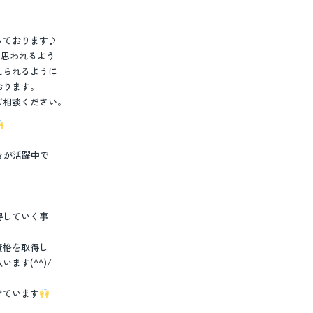
っております♪
と思われるよう
えられるように
おります。
ご相談ください。
々が活躍中で
、
得していく事
資格を取得し
ます(^^)/
けています