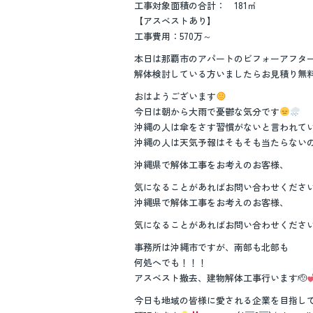
工事対象面積の合計： 181㎡
【アスベストあり】
工事費用：570万～
本日は那覇市のアパートのビフォーアフタ
解体検討している方いましたらお見積り無
おはようございます
今日は朝から大雨で憂鬱な気分です
沖縄の人は傘をさす習慣がないと言われて
沖縄の人は天気予報はそもそも当たらない
沖縄県で解体工事をお考えのお客様、
気になることがあればお問い合わせくださ
沖縄県で解体工事をお考えのお客様、
気になることがあればお問い合わせくださ
事務所は沖縄市ですが、南部も北部も
何処へでも！！！
アスベスト撤去、建物解体工事行います🫡
今日も地域の皆様に愛される企業を目指し