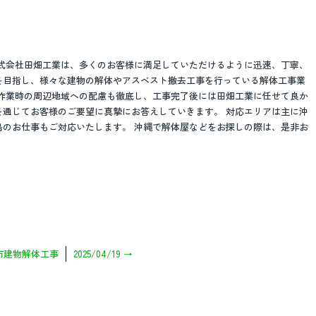
株式会社田畑工業は、多くのお客様に満足していただけるように迅速、丁寧、
を目指し、様々な建物の解体やアスベスト撤去工事を行っている解体工事業
と作業時の周辺地域への配慮も徹底し、工事完了後には田畑工業に任せて良か
を通じてお客様のご要望に真摯にお答えしていきます。 対応エリアは主に沖
島のお仕事もご対応いたします。 沖縄で解体屋などをお探しの際は、是非お
市建物解体工事
2025/04/19
→