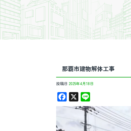
那覇市建物解体工事
投稿日
2025年4月18日
F
X
Li
ac
n
e
e
b