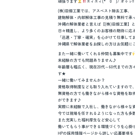
頑張ります
エィエィ(*￣0￣)/ オゥッ!!
(株)田畑工業では、アスベスト除去工事、
建物解体・内部解体工事の見積り無料で承
沖縄の解体業者と言えば【(株)田畑工業】
日々精進し、より多くのお客様の期待に応
「迅速・丁寧・確実」を心がけて仕事して
沖縄県で解体業者をお探しの方はお気軽に
また一緒に働いてくれる仲間も募集中です
未経験の方でも問題ありません♪
年齢層も幅広く、現在20代～60代までの方
す★
一緒に働いてみませんか？
資格取得制度なども取り入れていますので
無資格の方でも働きながら様々な資格を取
ができます♪
実際に未経験で入社し、働きながら様々な
今では現場を任されるようになった方も多数い
また充実した福利厚生など安心して
働いてもらう事ができる環境づくりを心掛
HPの採用情報ページから詳しい応募要項を