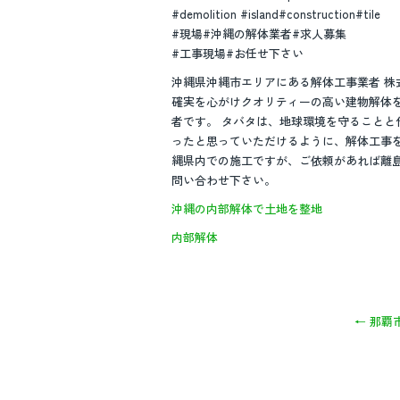
#demolition #island#construction#tile
#現場#沖縄の解体業者#求人募集
#工事現場#お任せ下さい
沖縄県沖縄市エリアにある解体工事業者 
確実を心がけクオリティーの高い建物解体
者です。 タバタは、地球環境を守ること
ったと思っていただけるように、解体工事
縄県内での施工ですが、ご依頼があれば離
問い合わせ下さい。
沖縄の内部解体で土地を整地
内部解体
←
那覇