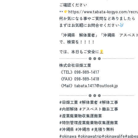
ご確認ください
https://www.tabata-kogyo.com/recru
何か気になる事やご質問などありましたら
まずはお気軽にお問合せください
「沖縄県 解体業者」「沖縄県 アスベス
で、検索を！！！！
では、本日もご安全に
┈┈┈┈┈┈┈ ❁ ❁ ❁ ┈┈┈┈┈┈┈┈
株式会社田畑工業
《TEL》098-989-1417
《FAX》098-989-1418
《Mail》tabata.1417@outlook.jp
┈┈┈┈┈┈┈ ❁ ❁ ❁ ┈┈┈┈┈┈┈┈
#田畑工業 #解体業者 #解体工事
#内部解体 #アスベスト撤去工事
#産業廃棄物収集運搬業
#特別管理産業廃棄物収集運搬業
#沖縄県 #沖縄市 #見積り無料
#okinawa #okinawatrip#okinawalife#asbe