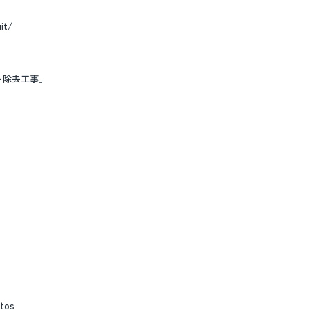
it/
ト除去工事」
stos