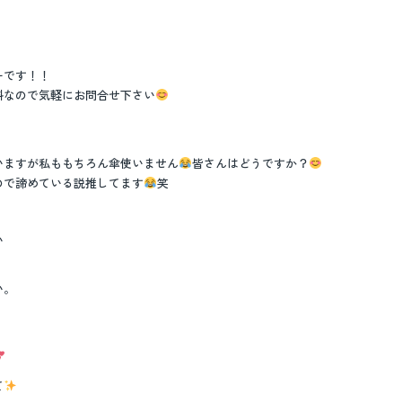
ーです！！
料なので気軽にお問合せ下さい
いますが私ももちろん傘使いません
皆さんはどうですか？
ので諦めている説推してます
笑
い
い。
て