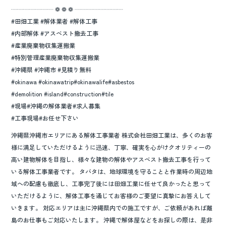
┈┈┈┈┈┈┈ ❁ ❁ ❁ ┈┈┈┈┈┈┈┈
#田畑工業 #解体業者 #解体工事
#内部解体 #アスベスト撤去工事
#産業廃棄物収集運搬業
#特別管理産業廃棄物収集運搬業
#沖縄県 #沖縄市 #見積り無料
#okinawa #okinawatrip#okinawalife#asbestos
#demolition #island#construction#tile
#現場#沖縄の解体業者#求人募集
#工事現場#お任せ下さい
沖縄県沖縄市エリアにある解体工事業者 株式会社田畑工業は、多くのお客
様に満足していただけるように迅速、丁寧、確実を心がけクオリティーの
高い建物解体を目指し、様々な建物の解体やアスベスト撤去工事を行って
いる解体工事業者です。 タバタは、地球環境を守ることと作業時の周辺地
域への配慮も徹底し、工事完了後には田畑工業に任せて良かったと思って
いただけるように、解体工事を通じてお客様のご要望に真摯にお答えして
いきます。 対応エリアは主に沖縄県内での施工ですが、ご依頼があれば離
島のお仕事もご対応いたします。 沖縄で解体屋などをお探しの際は、是非