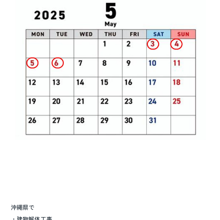
o
o
k
沖縄県で
・建物解体工事