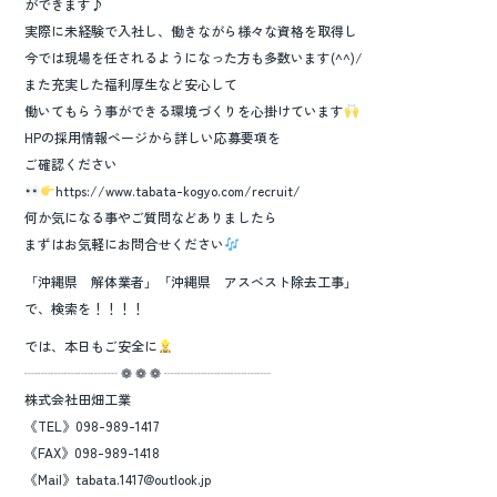
ができます♪
実際に未経験で入社し、働きながら様々な資格を取得し
今では現場を任されるようになった方も多数います(^^)/
また充実した福利厚生など安心して
働いてもらう事ができる環境づくりを心掛けています
HPの採用情報ページから詳しい応募要項を
ご確認ください
https://www.tabata-kogyo.com/recruit/
何か気になる事やご質問などありましたら
まずはお気軽にお問合せください
「沖縄県 解体業者」「沖縄県 アスベスト除去工事」
で、検索を！！！！
では、本日もご安全に
┈┈┈┈┈┈┈ ❁ ❁ ❁ ┈┈┈┈┈┈┈┈
株式会社田畑工業
《TEL》098-989-1417
《FAX》098-989-1418
《Mail》tabata.1417@outlook.jp