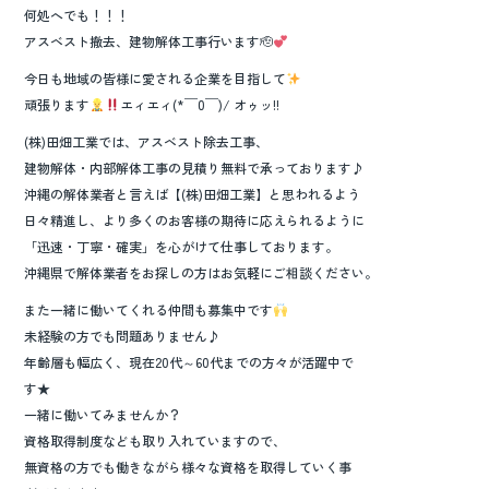
何処へでも！！！
アスベスト撤去、建物解体工事行います🫡
今日も地域の皆様に愛される企業を目指して
頑張ります
エィエィ(*￣0￣)/ オゥッ!!
(株)田畑工業では、アスベスト除去工事、
建物解体・内部解体工事の見積り無料で承っております♪
沖縄の解体業者と言えば【(株)田畑工業】と思われるよう
日々精進し、より多くのお客様の期待に応えられるように
「迅速・丁寧・確実」を心がけて仕事しております。
沖縄県で解体業者をお探しの方はお気軽にご相談ください。
また一緒に働いてくれる仲間も募集中です
未経験の方でも問題ありません♪
年齢層も幅広く、現在20代～60代までの方々が活躍中で
す★
一緒に働いてみませんか？
資格取得制度なども取り入れていますので、
無資格の方でも働きながら様々な資格を取得していく事