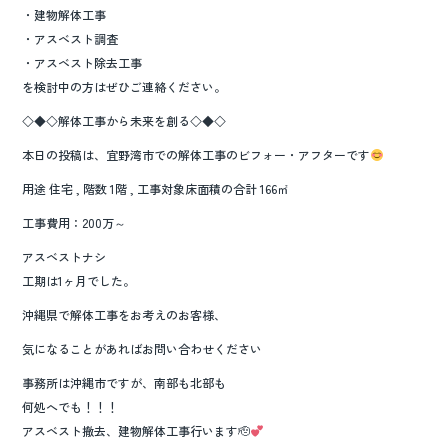
・建物解体工事
・アスベスト調査
・アスベスト除去工事
を検討中の方はぜひご連絡ください。
◇◆◇解体工事から未来を創る◇◆◇
本日の投稿は、宜野湾市での解体工事のビフォー・アフターです
用途 住宅 , 階数 1階 , 工事対象床面積の合計 166㎡
工事費用：200万～
アスベストナシ
工期は1ヶ月でした。
沖縄県で解体工事をお考えのお客様、
気になることがあればお問い合わせください
事務所は沖縄市ですが、南部も北部も
何処へでも！！！
アスベスト撤去、建物解体工事行います🫡