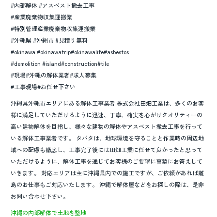
#内部解体 #アスベスト撤去工事
#産業廃棄物収集運搬業
#特別管理産業廃棄物収集運搬業
#沖縄県 #沖縄市 #見積り無料
#okinawa #okinawatrip#okinawalife#asbestos
#demolition #island#construction#tile
#現場#沖縄の解体業者#求人募集
#工事現場#お任せ下さい
沖縄県沖縄市エリアにある解体工事業者 株式会社田畑工業は、多くのお客
様に満足していただけるように迅速、丁寧、確実を心がけクオリティーの
高い建物解体を目指し、様々な建物の解体やアスベスト撤去工事を行って
いる解体工事業者です。 タバタは、地球環境を守ることと作業時の周辺地
域への配慮も徹底し、工事完了後には田畑工業に任せて良かったと思って
いただけるように、解体工事を通じてお客様のご要望に真摯にお答えして
いきます。 対応エリアは主に沖縄県内での施工ですが、ご依頼があれば離
島のお仕事もご対応いたします。 沖縄で解体屋などをお探しの際は、是非
お問い合わせ下さい。
沖縄の内部解体で土地を整地