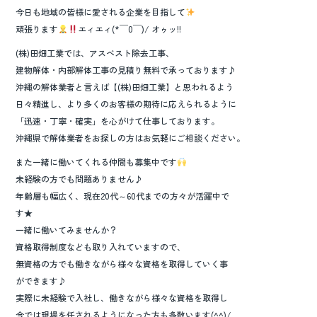
今日も地域の皆様に愛される企業を目指して
頑張ります
エィエィ(*￣0￣)/ オゥッ!!
(株)田畑工業では、アスベスト除去工事、
建物解体・内部解体工事の見積り無料で承っております♪
沖縄の解体業者と言えば【(株)田畑工業】と思われるよう
日々精進し、より多くのお客様の期待に応えられるように
「迅速・丁寧・確実」を心がけて仕事しております。
沖縄県で解体業者をお探しの方はお気軽にご相談ください。
また一緒に働いてくれる仲間も募集中です
未経験の方でも問題ありません♪
年齢層も幅広く、現在20代～60代までの方々が活躍中で
す★
一緒に働いてみませんか？
資格取得制度なども取り入れていますので、
無資格の方でも働きながら様々な資格を取得していく事
ができます♪
実際に未経験で入社し、働きながら様々な資格を取得し
今では現場を任されるようになった方も多数います(^^)/