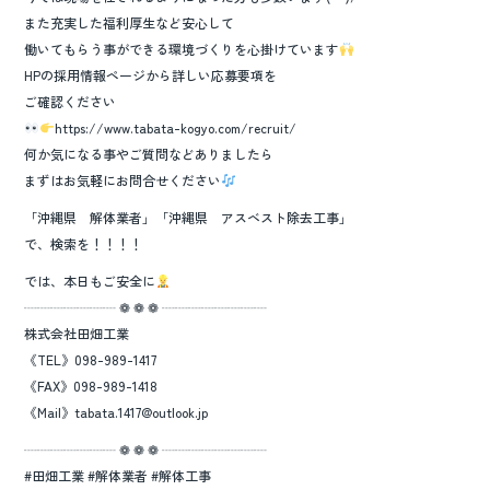
また充実した福利厚生など安心して
働いてもらう事ができる環境づくりを心掛けています
HPの採用情報ページから詳しい応募要項を
ご確認ください
https://www.tabata-kogyo.com/recruit/
何か気になる事やご質問などありましたら
まずはお気軽にお問合せください
「沖縄県 解体業者」「沖縄県 アスベスト除去工事」
で、検索を！！！！
では、本日もご安全に
┈┈┈┈┈┈┈ ❁ ❁ ❁ ┈┈┈┈┈┈┈┈
株式会社田畑工業
《TEL》098-989-1417
《FAX》098-989-1418
《Mail》tabata.1417@outlook.jp
┈┈┈┈┈┈┈ ❁ ❁ ❁ ┈┈┈┈┈┈┈┈
#田畑工業 #解体業者 #解体工事