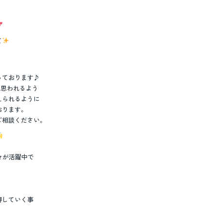
て
っております♪
と思われるよう
えられるように
おります。
ご相談ください。
々が活躍中で
、
得していく事