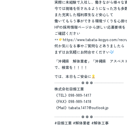
実際に未経験で入社し、働きながら様々な
今では現場を任されるようになった方も多数い
また充実した福利厚生など安心して
働いてもらう事ができる環境づくりを心掛
HPの採用情報ページから詳しい応募要項を
ご確認ください
https://www.tabata-kogyo.com/recru
何か気になる事やご質問などありましたら
まずはお気軽にお問合せください
「沖縄県 解体業者」「沖縄県 アスベス
で、検索を！！！！
では、本日もご安全に
┈┈┈┈┈┈┈ ❁ ❁ ❁ ┈┈┈┈┈┈┈┈
株式会社田畑工業
《TEL》098-989-1417
《FAX》098-989-1418
《Mail》tabata.1417@outlook.jp
┈┈┈┈┈┈┈ ❁ ❁ ❁ ┈┈┈┈┈┈┈┈
#田畑工業 #解体業者 #解体工事