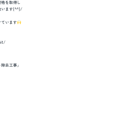
資格を取得し
ます(^^)/
けています
it/
ト除去工事」