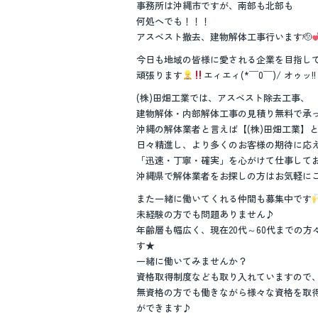
事務所は沖縄市ですが、南部も北部も
何処へでも！！！
アスベスト撤去、建物解体工事行います🫡
今日も地域の皆様に愛される企業を目指し
頑張ります
エィエィ(*￣0￣)/ オゥッ!!
(株)田畑工業では、アスベスト除去工事、
建物解体・内部解体工事の見積り無料で承
沖縄の解体業者と言えば【(株)田畑工業】
日々精進し、より多くのお客様の期待に応
「迅速・丁寧・確実」を心がけて仕事して
沖縄県で解体業者をお探しの方はお気軽に
また一緒に働いてくれる仲間も募集中です
未経験の方でも問題ありません♪
年齢層も幅広く、現在20代～60代までの方
す★
一緒に働いてみませんか？
資格取得制度なども取り入れていますので
無資格の方でも働きながら様々な資格を取
ができます♪