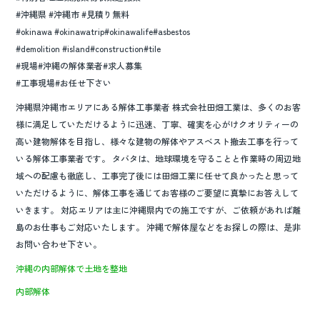
#沖縄県 #沖縄市 #見積り無料
#okinawa #okinawatrip#okinawalife#asbestos
#demolition #island#construction#tile
#現場#沖縄の解体業者#求人募集
#工事現場#お任せ下さい
沖縄県沖縄市エリアにある解体工事業者 株式会社田畑工業は、多くのお客
様に満足していただけるように迅速、丁寧、確実を心がけクオリティーの
高い建物解体を目指し、様々な建物の解体やアスベスト撤去工事を行って
いる解体工事業者です。 タバタは、地球環境を守ることと作業時の周辺地
域への配慮も徹底し、工事完了後には田畑工業に任せて良かったと思って
いただけるように、解体工事を通じてお客様のご要望に真摯にお答えして
いきます。 対応エリアは主に沖縄県内での施工ですが、ご依頼があれば離
島のお仕事もご対応いたします。 沖縄で解体屋などをお探しの際は、是非
お問い合わせ下さい。
沖縄の内部解体で土地を整地
内部解体