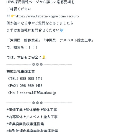
HPの採用情報ページから詳しい応募要項を
ご確認ください
https://www.tabata-kogyo.com/recruit/
何か気になる事やご質問などありましたら
まずはお気軽にお問合せください
「沖縄県 解体業者」「沖縄県 アスベスト除去工事」
で、検索を！！！！
では、本日もご安全に
┈┈┈┈┈┈┈ ❁ ❁ ❁ ┈┈┈┈┈┈┈┈
株式会社田畑工業
《TEL》098-989-1417
《FAX》098-989-1418
《Mail》tabata.1417@outlook.jp
┈┈┈┈┈┈┈ ❁ ❁ ❁ ┈┈┈┈┈┈┈┈
#田畑工業 #解体業者 #解体工事
#内部解体 #アスベスト撤去工事
#産業廃棄物収集運搬業
#特別管理産業廃棄物収集運搬業