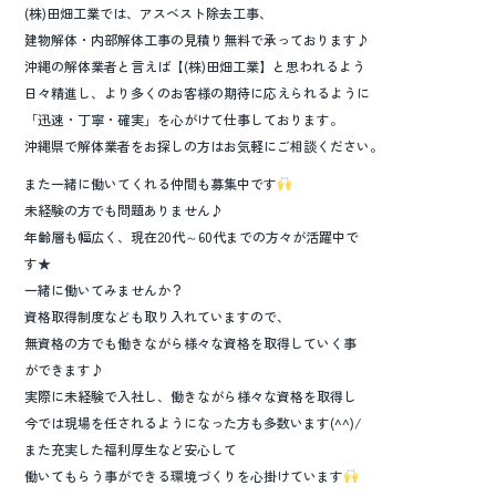
(株)田畑工業では、アスベスト除去工事、
建物解体・内部解体工事の見積り無料で承っております♪
沖縄の解体業者と言えば【(株)田畑工業】と思われるよう
日々精進し、より多くのお客様の期待に応えられるように
「迅速・丁寧・確実」を心がけて仕事しております。
沖縄県で解体業者をお探しの方はお気軽にご相談ください。
また一緒に働いてくれる仲間も募集中です
未経験の方でも問題ありません♪
年齢層も幅広く、現在20代～60代までの方々が活躍中で
す★
一緒に働いてみませんか？
資格取得制度なども取り入れていますので、
無資格の方でも働きながら様々な資格を取得していく事
ができます♪
実際に未経験で入社し、働きながら様々な資格を取得し
今では現場を任されるようになった方も多数います(^^)/
また充実した福利厚生など安心して
働いてもらう事ができる環境づくりを心掛けています