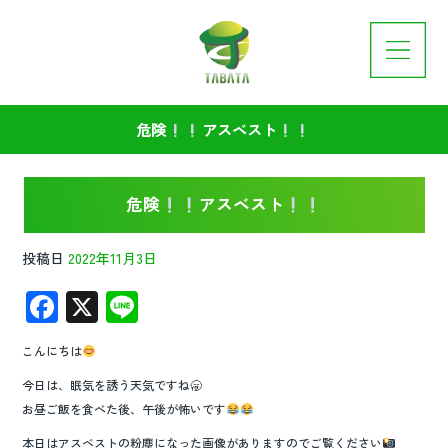
危険
アスベスト
危険
アスベスト
投稿日
2022年11月3日
F
X
Li
ac
n
こんにちは
e
e
今日は、眠気を誘う天気ですね🥱
b
お昼ご飯を食べた後、午後が怖いです
o
本日はアスベストの粉塵になった画像がありますのでご覧ください