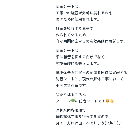
防音シートは、
工事中の騒音が外部に漏れるのを
防ぐために使用されます。
騒音を吸収する素材で
作られているため、
音が周囲に広がるのを効果的に防ぎます。
防音シートは、
単に騒音を抑えるだけでなく、
環境保護にも寄与します。
環境保全と住民への配慮を同時に実現する
防音シートは、現代の解体工事において
不可欠な存在です。
私たちはもちろん
グリーン
の防音シートです
沖縄県内各地域で
建物解体工事を行ってますので
見てる方は沢山いるでしょう( *´艸｀)♪