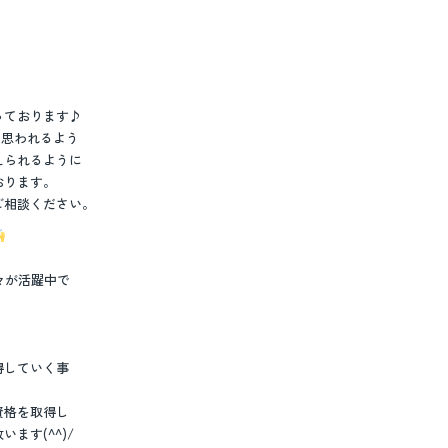
っております♪
と思われるよう
えられるように
おります。
ご相談ください。
々が活躍中で
、
得していく事
資格を取得し
ます(^^)/