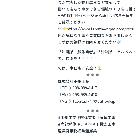
また充実した福利厚生など安心して
働いてもらう事ができる環境づくりを心掛
HPの採用情報ページから詳しい応募要項を
ご確認ください
https://www.tabata-kogyo.com/recru
何か気になる事やご質問などありましたら
まずはお気軽にお問合せください
「沖縄県 解体業者」「沖縄県 アスベス
で、検索を！！！！
では、本日もご安全に
┈┈┈┈┈┈┈ ❁ ❁ ❁ ┈┈┈┈┈┈┈┈
株式会社田畑工業
《TEL》098-989-1417
《FAX》098-989-1418
《Mail》tabata.1417@outlook.jp
┈┈┈┈┈┈┈ ❁ ❁ ❁ ┈┈┈┈┈┈┈┈
#田畑工業 #解体業者 #解体工事
#内部解体 #アスベスト撤去工事
産業廃棄物収集運搬業