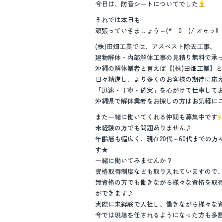
今日は、防音シートについてでした
それでは本日も
頑張っていきましょう～(*￣0￣)/ オゥッ!!
(株)田畑工業では、アスベスト除去工事、
建物解体・内部解体工事の見積り無料で承
沖縄の解体業者と言えば【(株)田畑工業】
日々精進し、より多くのお客様の期待に応
「迅速・丁寧・確実」を心がけて仕事して
沖縄県で解体業者をお探しの方はお気軽に
また一緒に働いてくれる仲間も募集中です
未経験の方でも問題ありません♪
年齢層も幅広く、現在20代～60代までの方
す★
一緒に働いてみませんか？
資格取得制度なども取り入れていますので
無資格の方でも働きながら様々な資格を取
ができます♪
実際に未経験で入社し、働きながら様々な
今では現場を任されるようになった方も多数い