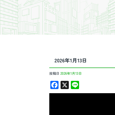
2026年1月13日
投稿日
2026年1月13日
F
X
Li
ac
n
動
e
e
画
b
プ
レ