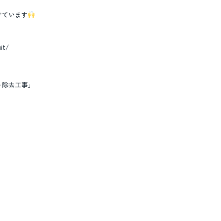
けています
it/
ト除去工事」