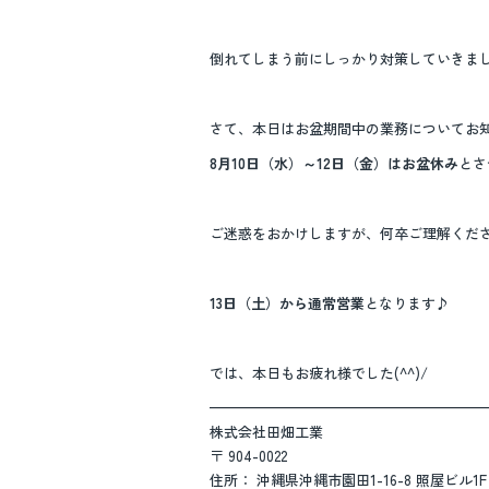
o
o
倒れてしまう前にしっかり対策していきま
k
さて、本日はお盆期間中の業務についてお
8月10日（水）～12日（金）はお盆休み
とさ
ご迷惑をおかけしますが、何卒ご理解くだ
13日（土）から通常営業
となります♪
では、本日もお疲れ様でした(^^)/
————————————————————
株式会社田畑工業
〒 904-0022
住所： 沖縄県沖縄市園田1-16-8 照屋ビル1F