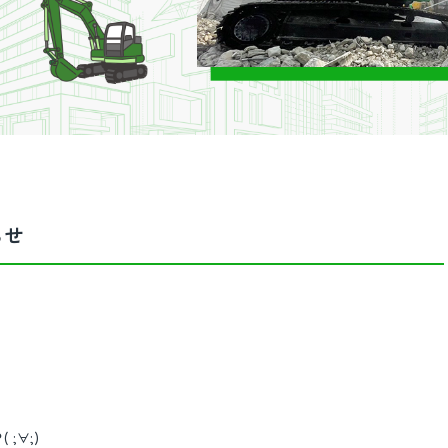
らせ
;∀;)