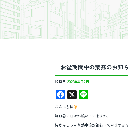
お盆期間中の業務のお知
投稿日
2022年8月2日
F
X
Li
ac
n
こんにちは
e
e
毎日暑い日々が続いていますが、
b
皆さんしっかり熱中症対策行っていますか？( 