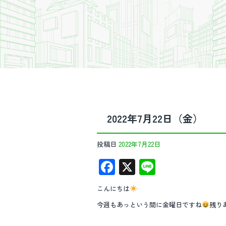
2022年7月22日（金）
投稿日
2022年7月22日
F
X
Li
ac
n
こんにちは
e
e
今週もあっという間に金曜日ですね
残り
b