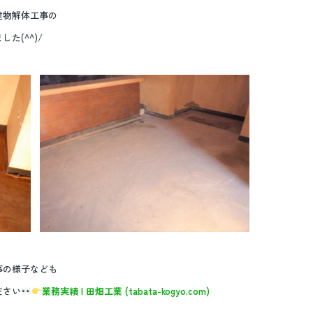
建物解体工事の
た(^^)/
事の様子なども
ださい
業務実績 | 田畑工業 (tabata-kogyo.com)