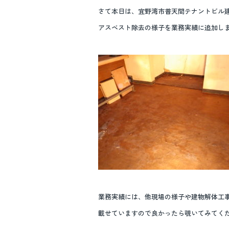
o
さて本日は、宜野湾市普天間テナントビル
o
アスベスト除去の様子を業務実績に追加しまし
k
業務実績には、他現場の様子や建物解体工
載せていますので良かったら覗いてみてく