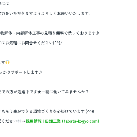
方には
協力をいただきますようよろしくお願いいたします。
建物解体・内部解体工事の見積り無料で承っております♪
お気軽にお問合せください(^^)/
ます
っかりサポートします♪
代までの方が活躍中です★一緒に働いてみませんか？
らう事ができる環境づくりを心掛けています!(^^)!
認ください
→
採用情報 | 田畑工業 (tabata-kogyo.com)