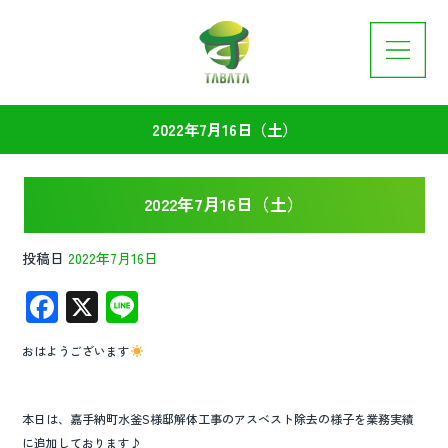
2022年7月16日（土）
2022年7月16日（土）
投稿日
2022年7月16日
F
X
Li
ac
n
おはようございます
e
e
b
本日は、嘉手納町水釜S様邸解体工事のアスベスト除去の様子を業務実績
o
に追加しております♪