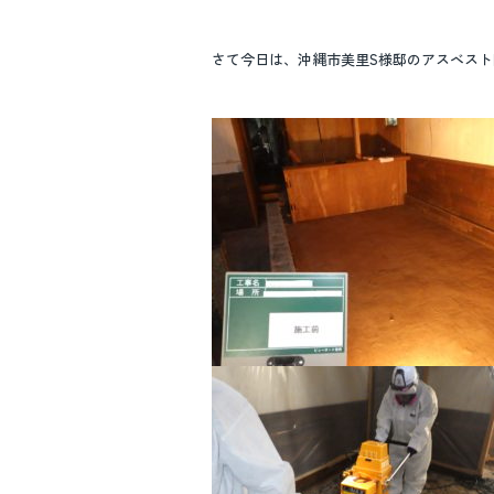
o
o
さて今日は、沖縄市美里S様邸のアスベス
k