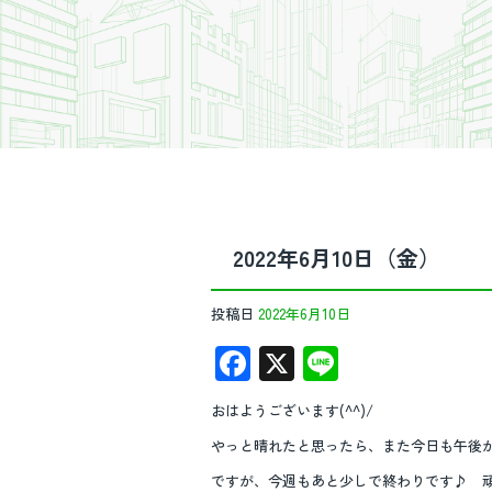
2022年6月10日（金）
投稿日
2022年6月10日
F
X
Li
ac
n
おはようございます(^^)/
e
e
やっと晴れたと思ったら、また今日も午後
b
ですが、今週もあと少しで終わりです♪ 頑張っ