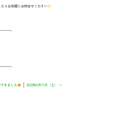
したらお気軽にお問合せください
———-
———-
ができました
2022年6月11日（土）
→