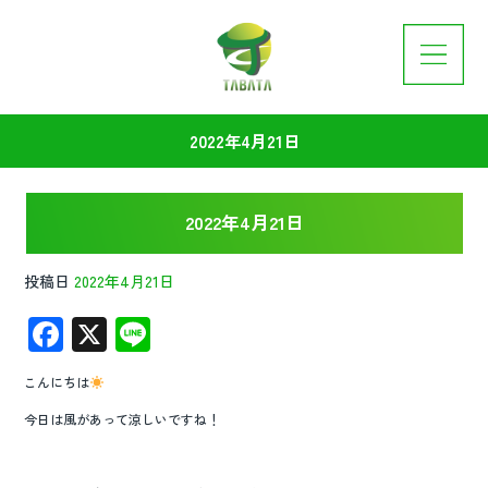
2022年4月21日
2022年4月21日
投稿日
2022年4月21日
F
X
Li
ac
n
こんにちは
e
e
今日は風があって涼しいですね！
b
o