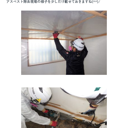
アスベスト除去現場の様子を少しだけ載せておきますね(^^)/
o
k