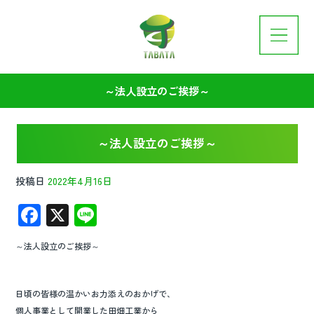
～法人設立のご挨拶～
～法人設立のご挨拶～
投稿日
2022年4月16日
F
X
Li
ac
n
～法人設立のご挨拶～
e
e
b
日頃の皆様の温かいお力添えのおかげで、
o
個人事業として開業した田畑工業から