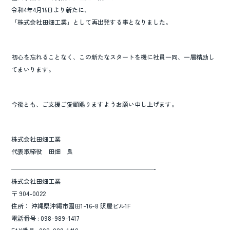
o
令和4年4月15日より新たに、
k
「株式会社田畑工業」として再出発する事となりました。
初心を忘れることなく、この新たなスタートを機に社員一同、一層精励し
てまいります。
今後とも、ご支援ご愛顧賜りますようお願い申し上げます。
株式会社田畑工業
代表取締役 田畑 良
———————————————————————-
株式会社田畑工業
〒 904-0022
住所： 沖縄県沖縄市園田1-16-8 照屋ビル1F
電話番号 : 098-989-1417